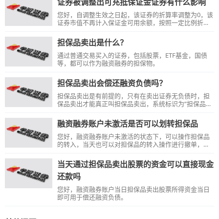
证券被调整出可充抵保证金证券有什么影响
您好，自调整生效之日起，该证券的折算率调整为0，该
证券市值不再计入保证金可用余额，按照一定比例折算
后纳入维持担保比例计算；客户可以在符合转出条件的
情况下转出该证券，也可以卖出该证券，但不得再买入
担保品卖出是什么？
该证券。不允许转入该证券作为担保物。
通过普通交易买入的证券，包括股票，ETF基金，国债
等，都可以作为融资融券的担保物。
担保品卖出会偿还融资负债吗？
担保品卖出是有前提的，只有在卖出证券无负债时，担
保品卖出才能真正叫担保品卖出，系统标识为“担保品卖
出"...
融资融券账户未激活是否可以划转担保品
您好，融资融券账户未激活的状态下，可以操作担保品
的转入，当天也可以对担保品的转入操作进行撤单，但
是在未激活的状态下，不能转出担保品，也不能卖出。
请您在账户激活后再转入担保品，避免后续无法转出和
当天通过担保品卖出股票的资金可以直接现金
卖出的情况。
还款吗
您好，融资融券账户当日担保品卖出股票所得资金当日
即可用于偿还融资负债。