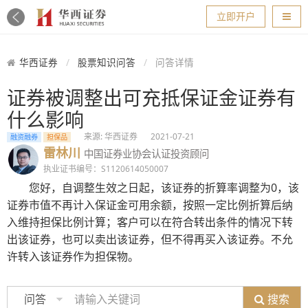
导航
立即开户
华西证券
股票知识问答
问答详情
证券被调整出可充抵保证金证券有
什么影响
来源: 华西证券
2021-07-21
融资融券
担保品
雷林川
中国证券业协会认证投资顾问
执业证书编号：S1120614050007
您好，自调整生效之日起，该证券的折算率调整为0，该
证券市值不再计入保证金可用余额，按照一定比例折算后纳
入维持担保比例计算；客户可以在符合转出条件的情况下转
出该证券，也可以卖出该证券，但不得再买入该证券。不允
许转入该证券作为担保物。
搜索
问答