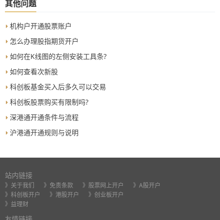
其他问题
机构户开通股票账户
怎么办理股指期货开户
如何在K线图的左侧安装工具条?
如何查看次新股
科创板基金买入后多久可以交易
科创板股票购买有限制吗?
深港通开通条件与流程
沪港通开通规则与说明
站内链接
》关于我们
》免责条款
》股票网上开户
》A股开户
》科创板开户
》港股开户
》创业板开户
》益理财
友情链接