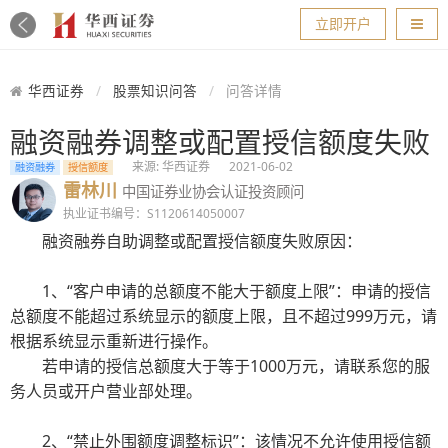
导航
立即开户
华西证券
股票知识问答
问答详情
融资融券调整或配置授信额度失败
来源: 华西证券
2021-06-02
融资融券
授信额度
雷林川
中国证券业协会认证投资顾问
执业证书编号：S1120614050007
融资融券自助调整或配置授信额度失败原因：
1、“客户申请的总额度不能大于额度上限”：申请的授信
总额度不能超过系统显示的额度上限，且不超过999万元，请
根据系统显示重新进行操作。
若申请的授信总额度大于等于1000万元，请联系您的服
务人员或开户营业部处理。
2、“禁止外围额度调整标识”：该情况不允许使用授信额