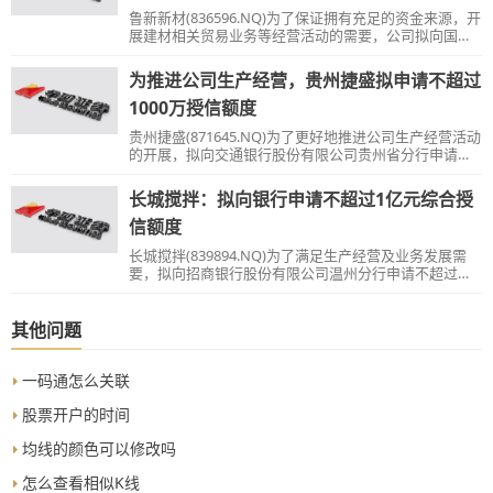
鲁新新材(836596.NQ)为了保证拥有充足的资金来源，开
展建材相关贸易业务等经营活动的需要，公司拟向国内
商业银行申请合计不超过1亿元(含1亿元)的综合授信额
度。
为推进公司生产经营，贵州捷盛拟申请不超过
1000万授信额度
贵州捷盛(871645.NQ)为了更好地推进公司生产经营活动
的开展，拟向交通银行股份有限公司贵州省分行申请总
额不超过人民币1000万的授信额度。
长城搅拌：拟向银行申请不超过1亿元综合授
信额度
长城搅拌(839894.NQ)为了满足生产经营及业务发展需
要，拟向招商银行股份有限公司温州分行申请不超过人
民币1亿元综合授信额度。
其他问题
一码通怎么关联
股票开户的时间
均线的颜色可以修改吗
怎么查看相似K线