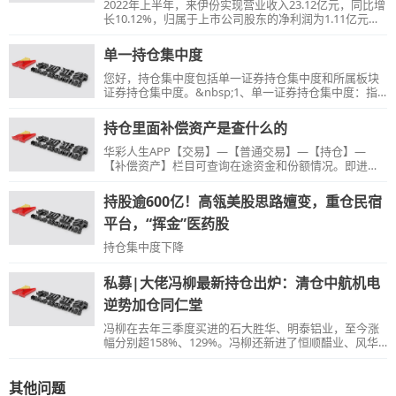
2022年上半年，来伊份实现营业收入23.12亿元，同比增
长10.12%，归属于上市公司股东的净利润为1.11亿元，
同比增长2.02%，每股收益为0.33元。
单一持仓集中度
您好，持仓集中度包括单一证券持仓集中度和所属板块
证券持仓集中度。&nbsp;1、单一证券持仓集中度：指
信用账户持有单一证券市值占其信用账户总资产的比
例。2、所属板块证券持仓集中度：指信用账户持有的科
持仓里面补偿资产是查什么的
创板、创业板等其他所属板块证券市值占其信用账户总
资产的比例。
华彩人生APP【交易】—【普通交易】—【持仓】—
【补偿资产】栏目可查询在途资金和份额情况。即进行
新股申购，基金认购、申购、赎回等操作后，若资金被
下账，份额未到账，或股份下账后，资金未到账，无法
持股逾600亿！高瓴美股思路嬗变，重仓民宿
在持仓里查询的情形，通过该栏目可查询，该栏目查询
到的资金或份额需实际到账后方可使用。例如：您认购
平台，“挥金”医药股
了科创板基金，封闭期为3年，持仓无法查询到份额，通
持仓集中度下降
过该菜单即可查询该笔资产。
私募|大佬冯柳最新持仓出炉：清仓中航机电
逆势加仓同仁堂
冯柳在去年三季度买进的石大胜华、明泰铝业，至今涨
幅分别超158%、129%。冯柳还新进了恒顺醋业、风华
高科、大亚圣象，还增持了柳药股份。
其他问题