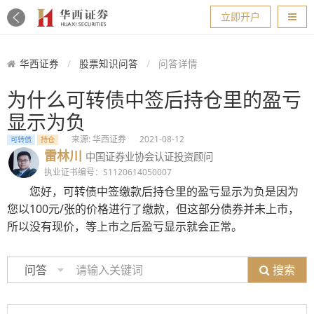
导航
立即开户
华西证券
股票知识问答
问答详情
为什么可转债中签后持仓里的盈亏
显示为负
来源: 华西证券
2021-08-12
可转债
持仓
雷林川
中国证券业协会认证投资顾问
执业证书编号：S1120614050007
您好，可转债中签缴款后持仓里的盈亏显示为负是因为
您以100元/张的价格进行了缴款，但这部分债券并未上市，
所以没有现价，等上市之后盈亏显示就会正常。
搜索
问答