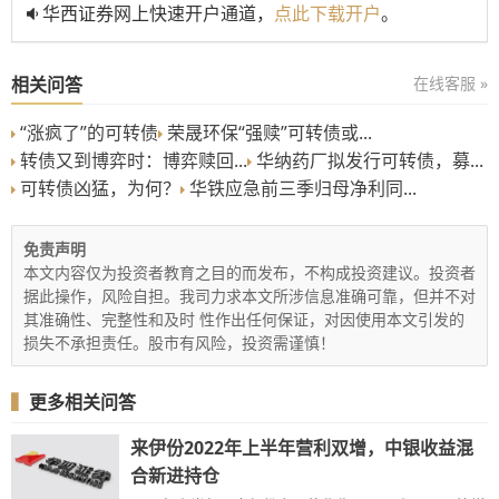
华西证券网上快速开户通道，
点此下载开户
。
相关问答
在线客服 »
“涨疯了”的可转债
荣晟环保“强赎”可转债或...
转债又到博弈时：博弈赎回...
华纳药厂拟发行可转债，募...
可转债凶猛，为何？
华铁应急前三季归母净利同...
免责声明
本文内容仅为投资者教育之目的而发布，不构成投资建议。投资者
据此操作，风险自担。我司力求本文所涉信息准确可靠，但并不对
其准确性、完整性和及时 性作出任何保证，对因使用本文引发的
损失不承担责任。股市有风险，投资需谨慎！
▍
更多相关问答
来伊份2022年上半年营利双增，中银收益混
合新进持仓