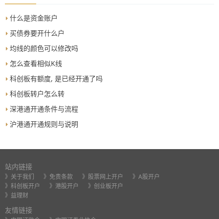
什么是资金账户
买债券要开什么户
均线的颜色可以修改吗
怎么查看相似K线
科创板有额度, 是已经开通了吗
科创板转户怎么转
深港通开通条件与流程
沪港通开通规则与说明
站内链接
》关于我们
》免责条款
》股票网上开户
》A股开户
》科创板开户
》港股开户
》创业板开户
》益理财
友情链接