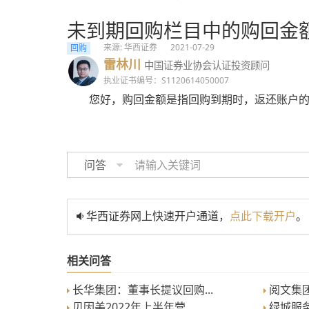
未到期回购栏目中的购回金
来源: 华西证券
2021-07-29
回购
雷林川
中国证券业协会认证投资顾问
执业证书编号：S1120614050007
您好，购回金额是指回购到期时，返还账户
问答
华西证券网上快速开户通道，
点此下载开户
。
相关问答
长华集团：董事长提议回购...
阅文集团
贝因美2022年上半年营...
绿城服务