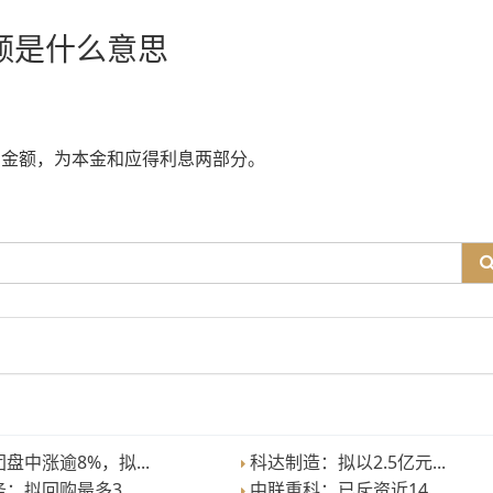
额是什么意思
的金额，为本金和应得利息两部分。
盘中涨逾8%，拟...
科达制造：拟以2.5亿元...
：拟回购最多3....
中联重科：已斥资近14....