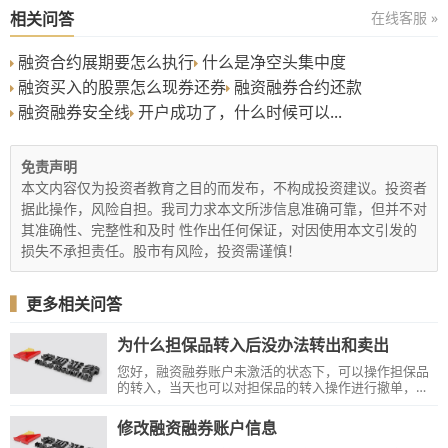
相关问答
在线客服 »
融资合约展期要怎么执行
什么是净空头集中度
融资买入的股票怎么现券还券
融资融券合约还款
融资融券安全线
开户成功了，什么时候可以...
免责声明
本文内容仅为投资者教育之目的而发布，不构成投资建议。投资者
据此操作，风险自担。我司力求本文所涉信息准确可靠，但并不对
其准确性、完整性和及时 性作出任何保证，对因使用本文引发的
损失不承担责任。股市有风险，投资需谨慎！
▍
更多相关问答
为什么担保品转入后没办法转出和卖出
您好，融资融券账户未激活的状态下，可以操作担保品
的转入，当天也可以对担保品的转入操作进行撤单，但
是在未激活的状态下，不能转出担保品，也不能卖出。
请您在账户激活后再转入担保品，避免后续无法转出和
修改融资融券账户信息
卖出的情况。