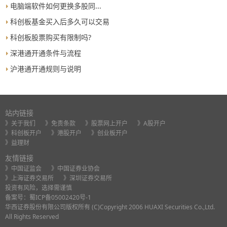
电脑端软件如何更换多股同...
科创板基金买入后多久可以交易
科创板股票购买有限制吗?
深港通开通条件与流程
沪港通开通规则与说明
站内链接
》关于我们
》免责条款
》股票网上开户
》A股开户
》科创板开户
》港股开户
》创业板开户
》益理财
友情链接
》中国证监会
》中国证券业协会
》上海证券交易所
》深圳证券交易所
投资有风险，选择需谨慎
备案号：
蜀ICP备05002420号-1
华西证券股份有限公司版权所有 (C)Copyright 2006 HUAXI Securities Co.,Ltd.
All Rights Reserved