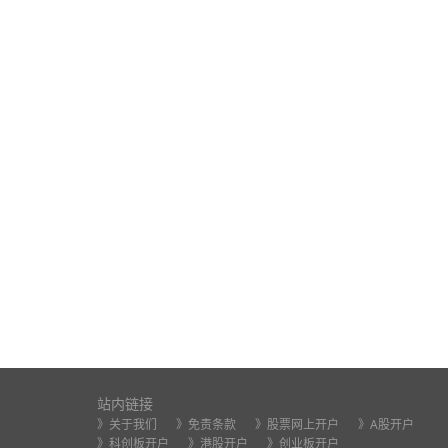
站内链接
》关于我们
》免责条款
》股票网上开户
》A股开户
》科创板开户
》港股开户
》创业板开户