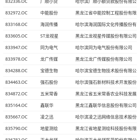
832336.OC
广顺小贷
哈尔滨广顺小额贷款股份有限公
832972.OC
中能股份
黑龙江省中能控制工程股份有限
833168.OC
海润传播
哈尔滨海润国际文化传播股份有
833605.OC
ST龙视星
黑龙江龙视星传媒股份有限公司
833947.OC
同为电气
哈尔滨同为电气股份有限公司
833978.OC
龙广传媒
黑龙江龙广传媒股份有限公司
834288.OC
宝德生物
哈尔滨宝德生物技术股份有限公
834463.OC
强石股份
哈尔滨强石新材料技术开发股份
834872.OC
五米常香
黑龙江省五米常香农业科技发展
835164.OC
鑫联华
黑龙江鑫联华信息股份有限公司
835667.OC
凌之迅
哈尔滨凌之迅网络信息技术股份
835790.OC
地星测绘
黑龙江省地星测绘科技股份有限
836782.OC
正大龙祥
哈尔滨正大龙祥医药股份有限公