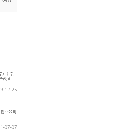
南）并列
合改革试
9-12-25
个创业公司
1-07-07