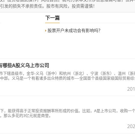
文引发的损失不承担责任。股市有风险，投资需谨慎！
下一篇
股票开户未成功会有影响吗？
 有哪些A股义乌上市公司
华市下辖县级市，金华-义乌（浙中）和杭州（浙北）、宁波（浙东）、温州（浙
中部。义乌是一个有着诸多出众特质的城市----全国首个县级国家级国际贸易综
中国县级城市十大活力城市。截止到2019.12.12义乌A股上市公司有5个....
201
下，能获得高于正常投资报酬率所形成的价值。比如，A是上市公司，收购一
购，那么多花的3亿元就是商誉。
202