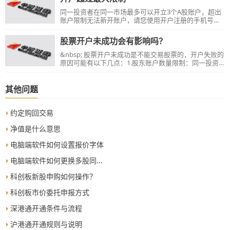
同一投资者在同一市场最多可以开立3个A股账户，超出
账户限制无法新开账户，请您使用开户注册的手机号码
重新登录开户软件，点击开户结果界面的【立即修
改】，返回账户选择界面选择【转户】，将其他券商开
股票开户未成功会有影响吗？
立的沪深A股下挂至我公司交易。【温馨提示】：上海A
股账户请在对方券商撤销指定后，再通过我公司软件进
&nbsp; 股票开户未成功是不能交易股票的，开户失败的
行加挂。
原因可能有以下几点：1.股东账户数量限制：同一投资
者在同一市场最多可以开立3个A股账户；2.提示该手机
号已在同一证券公司注册过账户，建议更换手机注册；
&nbsp;3.提示身份证信息已存在，该情况是由于之前已
其他问题
通过非现场开户上传了身份证信息，若已完成开户，可
查询资金账号，若未完成开户，请转在线人工客服进行
咨询；&nbsp;4.70周岁以上或身份证有效期在一个月以
约定购回交易
内，则无法通过非现场开户，只能临柜办理；5.其他券
商的账户存在一码通关联关系非正常情况，请先联系对
净值是什么意思
方券商咨询。
电脑端软件如何设置报价字体
电脑端软件如何更换多股同...
科创板新股申购如何操作？
科创板市价委托申报方式
深港通开通条件与流程
沪港通开通规则与说明