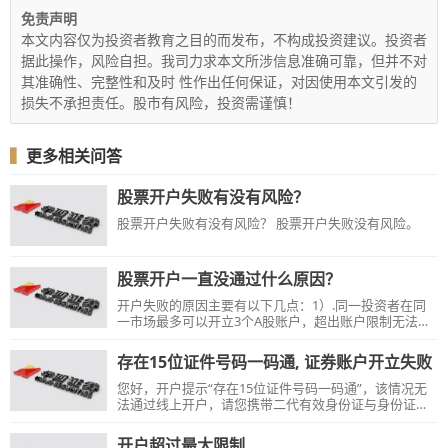
免责声明
本文内容仅为投资者教育之目的而发布，不构成投资建议。投资者
据此操作，风险自担。我司力求本文所涉信息准确可靠，但并不对
其准确性、完整性和及时 性作出任何保证，对因使用本文引发的
损失不承担责任。股市有风险，投资需谨慎！
▍
更多相关问答
股票开户失败有没有风险？
股票开户失败有没有风险？ 股票开户失败没有风险。
股票开户一直没通过什么原因？
开户失败的原因主要有以下几点：1）.同一投资者在同
一市场最多可以开立3个A股账户，超出账户限制无法新
开账户，可选择加挂证券账户...
存在15位证件号码一码通, 证券账户开立失败
您好，开户提示“存在15位证件号码一码通”，该情况无
法通过线上开户，请您携带二代有效身份证与身份证一
致的银行储蓄卡，交易时间前往意向开户的营业部柜台
办理开户。
开户超过最大限制