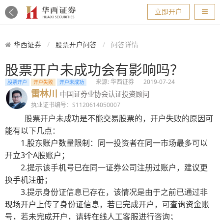
导航
立即开户
华西证券
股票开户问答
问答详情
股票开户未成功会有影响吗？
来源: 华西证券
2019-07-24
股票开户
开户失败
开户未成功
雷林川
中国证券业协会认证投资顾问
执业证书编号：S1120614050007
股票开户
未成功是不能交易股票的，开户失败的原因可
能有以下几点：
1.股东账户数量限制：同一投资者在同一市场最多可以
开立3个A股账户；
2.提示该手机号已在同一证券公司注册过账户，建议更
换手机注册；
3.提示身份证信息已存在，该情况是由于之前已通过非
现场开户上传了身份证信息，若已完成开户，可查询资金账
号，若未完成开户，请转在线人工客服进行咨询；