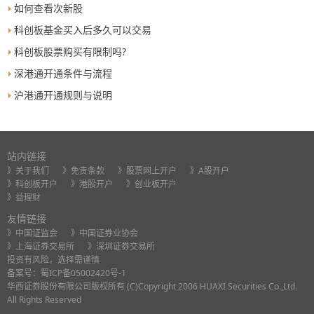
如何查看次新股
科创板基金买入后多久可以交易
科创板股票购买有限制吗?
深港通开通条件与流程
沪港通开通规则与说明
站内链接
》关于我们
》免责条款
》股票网上开户
》A股开户
》科创板开户
》港股开户
》创业板开户
》益理财
友情链接
》中国证监会
》中国证券业协会
》上海证券交易所
》深圳证券交易所
投资有风险，选择需谨慎
备案号：
蜀ICP备05002420号-1
华西证券股份有限公司版权所有 (C)Copyright 2006 HUAXI Securities Co.,Ltd.
All Rights Reserved