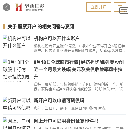
导航
立即开户
广告
▍
关于
股票开户
的相关问答与资讯
机构户可以开什么账户
机构投资者开立账户情况：1.境外企业不得开立A股证券
账户、境内企业不得开立B股证券账户；&nbsp;2.没有法
人资格的企业单位、事业单位、社会团体及个体户等不
得开立账户；&nbsp;3.对于同一类别和用途的证券账
8月18日全球股市行情|经济担忧加剧 美股创
户，只能为客户开立一个，法律、法规另有规定的除
外；4.只要是境内法人企业（注册地在境内），不管是
近一个月最大跌幅 美元及美债收益率盘中拉
独资、合资还是三资都可以开立机构户。
升
道指一周新低，与标普终结五连阳，纳指创近一个月新
低。家得宝跌超4%领跌道指成份股，特斯拉跌3%，领
跌龙头科技股，标普医疗健康板块逆市领涨，Moderna
涨超7%，腾讯音乐跌12%创新低。泛欧股指小幅反弹，
新开户可以申请可转债吗
必和必拓涨超3%。10年期美债收益率再创逾一周新低后
盘中转升。美元指数创近一个月新高。比特币跌破4.5万
您好，当日开户需下一交易日可申购可转债。
美元创五日新低。原油四连阴，布油创近一个月新低。
黄金结束两连涨跌离逾一周高位。伦铜创近一个月新低
网上开户可以用身份证复印件吗
及同期最大跌幅，伦锡连创新高。
您好，网上开户不可以用身份证复印件或扫描件，需是