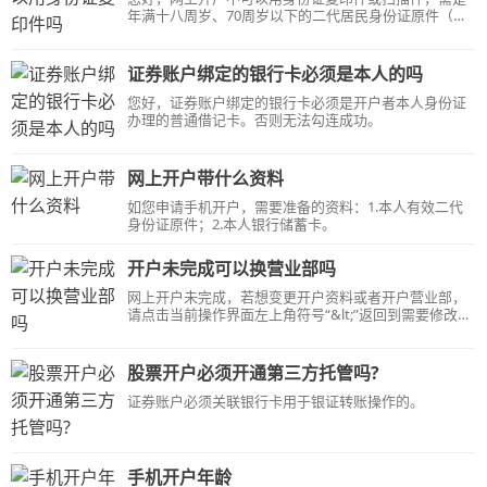
年满十八周岁、70周岁以下的二代居民身份证原件（建
议拍照），且身份证有效期在1个月以上。
证券账户绑定的银行卡必须是本人的吗
您好，证券账户绑定的银行卡必须是开户者本人身份证
办理的普通借记卡。否则无法勾连成功。
网上开户带什么资料
如您申请手机开户，需要准备的资料：1.本人有效二代
身份证原件；2.本人银行储蓄卡。
开户未完成可以换营业部吗
网上开户未完成，若想变更开户资料或者开户营业部，
请点击当前操作界面左上角符号“&lt;”返回到需要修改的
界面进行操作，若不能返回，请联系开户营业部。【温
馨提示】：若开户申请已提交，则无法直接变更以上信
息。
股票开户必须开通第三方托管吗?
证券账户必须关联银行卡用于银证转账操作的。
手机开户年龄