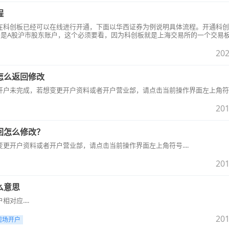
程
在科创板已经可以在线进行开通，下面以华西证券为例说明具体流程。开通科创
别是A股沪市股东账户，这个必须要看，因为科创板就是上海交易所的一个交易
西证券开通可访问：http://m.hx168.com.cn/open/wgw.html&nbsp;
。一、首先确认自己是否满足开通科创板条件：1.客户在我公司有正常沪A证券
202
前20个交易日日均资产50万及以上。资产范围包含客户在我公司所有资产：人
、B股、场外基金、场内基金、逆回购、
怎么返回修改
户未完成，若想变更开户资料或者开户营业部，请点击当前操作界面左上角符号.
201
回怎么修改？
更开户资料或者开户营业部，请点击当前操作界面左上角符号....
201
么意思
对应....
201
现场开户