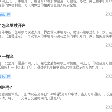
供网上开户，手机开户，柜台开户等多种渠道，方便客户办理，网上和手机开户
完善的保密制度，可以确保您的相关信息输入的安全性。
202
柜台开户
了怎么继续开户
意外中断，您可以再次进入开户界面输入手机号码、验证码继续进行下一步。若
理。【温馨提示】：再次输入的手机号码需与之前的手机号码一致。如需更换手
202
户一样么
开户只是开户渠道不同，开户完成之后都可以正常使用。网上开户的途径更方便
P【我的】—【极速开户】，通过手机号接收验证码根据提示即可操作开户。
202
线下开户
到账号？
后需要审核，一般情况在交易日15:00前提交开户申请，当天可开通账户。交易日
申请，将于下一交易日交易时间内开通账户。
202