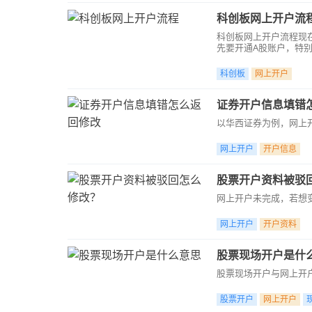
科创板网上开户流
科创板网上开户流程现
先要开通A股账户，特
现在A股账户也可以在线开通，华
下载华彩人生在线开户
科创板
网上开户
指定在我公司。2.客户
币、美元、普通账户A
证券开户信息填错
以华西证券为例，网上开
网上开户
开户信息
股票开户资料被驳
网上开户未完成，若想变
网上开户
开户资料
股票现场开户是什
股票现场开户与网上开户相
股票开户
网上开户