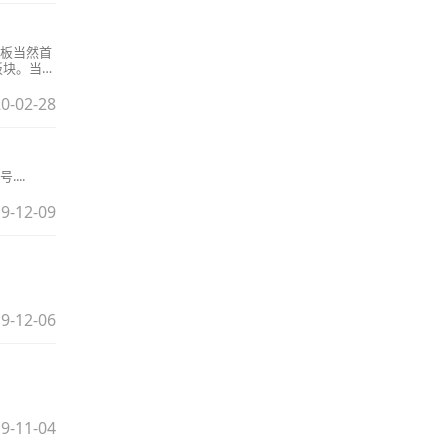
板当然首
板块。当然
&nbsp;，
账户，且
0-02-28
民币、港
...
9-12-09
9-12-06
9-11-04