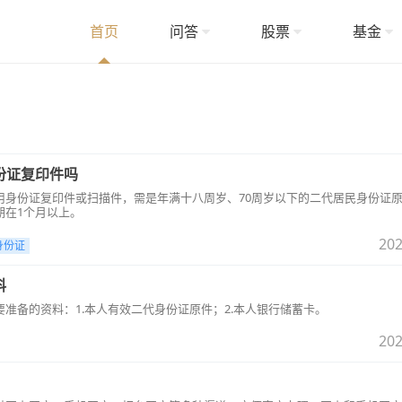
首页
问答
股票
基金
份证复印件吗
用身份证复印件或扫描件，需是年满十八周岁、70周岁以下的二代居民身份证
期在1个月以上。
202
身份证
料
准备的资料：1.本人有效二代身份证原件；2.本人银行储蓄卡。
202