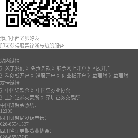
添加小西老师好友
即可获得股票诊断与热股服务
站内链接
》关于我们
》免责条款
》股票网上开户
》A股开户
》科创板开户
》港股开户
》创业板开户
》益理财
》益理财
友情链接
》中国证监会
》中国证券业协会
》上海证券交易所
》深圳证券交易所
中国证监会热线：
12386
四川证监局投诉电话：
028-85541337
四川省证券期货业协会：
028-85587742