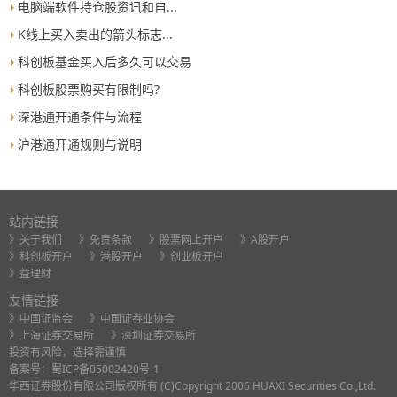
电脑端软件持仓股资讯和自...
K线上买入卖出的箭头标志...
科创板基金买入后多久可以交易
科创板股票购买有限制吗?
深港通开通条件与流程
沪港通开通规则与说明
站内链接
》关于我们
》免责条款
》股票网上开户
》A股开户
》科创板开户
》港股开户
》创业板开户
》益理财
友情链接
》中国证监会
》中国证券业协会
》上海证券交易所
》深圳证券交易所
投资有风险，选择需谨慎
备案号：
蜀ICP备05002420号-1
华西证券股份有限公司版权所有 (C)Copyright 2006 HUAXI Securities Co.,Ltd.