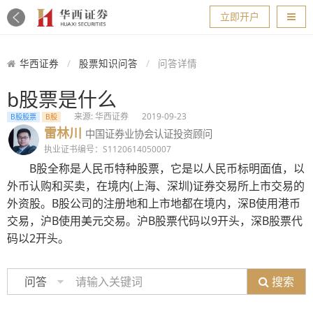
导航
立即开户
华西证券
股票知识问答
问答详情
b股票是什么
来源: 华西证券
2019-09-23
B股股票
B股
雷林川
中国证券业协会认证投资顾问
执业证书编号：S1120614050007
B股全称是人民币特种股票，它是以人民币标明面值，以
外币认购和买卖，在境内(上海、深圳)证券交易所上市交易的
外资股。B股公司的注册地和上市地都在境内，深B使用港币
交易，沪B使用美元交易。沪B股票代码以9开头，深B股票代
码以2开头。
搜索
问答