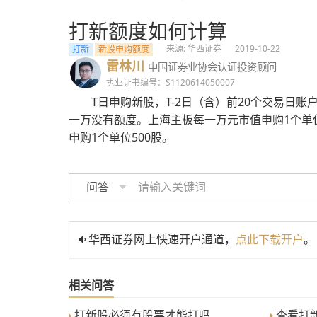
打新额度如何计算
来源: 华西证券
2019-10-22
打新
新股申购额度
雷林川
中国证券业协会认证投资顾问
执业证书编号：S1120614050007
T日申购新股，T-2日（含）前20个交易日
一万没有额度。上海主板每一万元市值申购1个单位
申购1个单位500股。
问答
华西证券网上快速开户通道，
点此下载开户
。
相关问答
打新股必须有股票才能打吗
查看打