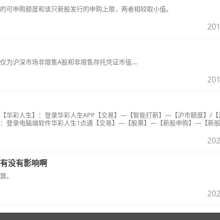
的可申购额度和该只新股发行的申购上限，两者相较取小值。
201
为沪深市场非限售A股和非限售存托凭证市值....
201
【华彩人生】：登录华彩人生APP【交易】—【智能打新】—【沪市额度】/【
：登录电脑端软件华彩人生1点通【交易】—【股票】—【新股申购】—【新
馨提示】：科创板新股申购额度可下载手机华彩人生APP（V4.6.0）及以上
本进行查询。
202
有没有影响啊
算。
202