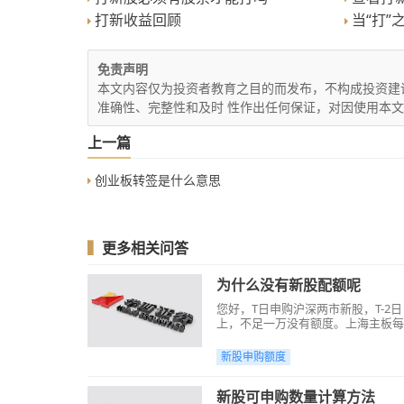
打新收益回顾
当“打”
免责声明
本文内容仅为投资者教育之目的而发布，不构成投资建
准确性、完整性和及时 性作出任何保证，对因使用本
上一篇
创业板转签是什么意思
▍
更多相关问答
为什么没有新股配额呢
您好，T日申购沪深两市新股，T-2
上，不足一万没有额度。上海主板每一
元市值申购1个单位500股。若仍有
http://info.hx168.com.cn/main/a/
新股申购额度
新股可申购数量计算方法