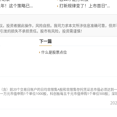
之年！这个策略已...
打新规律变了！上市首日“...
议。投资者据此操作，风险自担。我司力求本文所涉信息准确可靠，但并
文引发的损失不承担责任。股市有风险，投资需谨慎！
下一篇
什么是股票点位
日（含）前20个交易日账户的日均非限售A股和非限售存托凭证总市值必须达到
万元市值申购1个单位1000股，科创板每五千元市值申购1个单位500股；深
疑问，可点击链接查看更多：
20170520/1317975.shtml&quot;
202