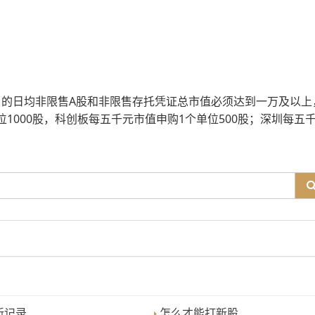
账户的日均非限售A股和非限售存托凭证总市值必须达到一万及以上
1000股，科创板每五千元市值申购1个单位500股；深圳每五
新记录
怎么才能打新股