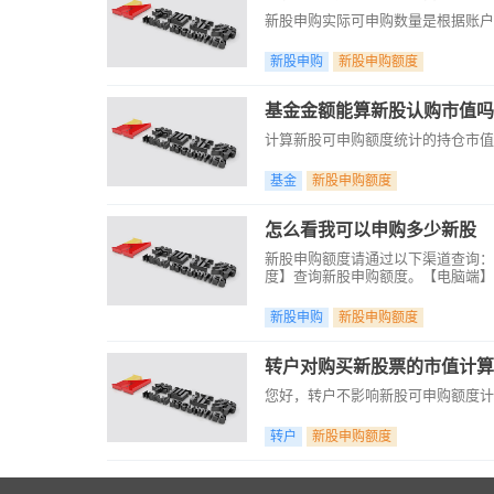
新股申购实际可申购数量是根据账户
新股申购
新股申购额度
基金金额能算新股认购市值吗
计算新股可申购额度统计的持仓市值仅
基金
新股申购额度
怎么看我可以申购多少新股
新股申购额度请通过以下渠道查询：
度】查询新股申购额度。【电脑端】
查询】栏目查询新股可申购额度。【温
华彩人生1点通（V7.29）及以上版
新股申购
新股申购额度
转户对购买新股票的市值计算
您好，转户不影响新股可申购额度计
转户
新股申购额度