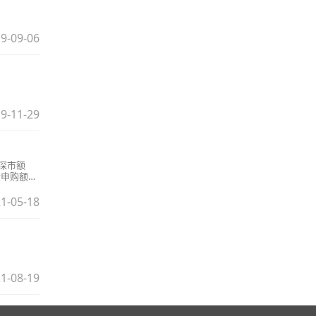
9-09-06
9-11-29
深市额
股申购额度
版本和电脑
1-05-18
1-08-19