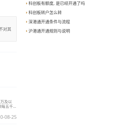
科创板有额度, 是已经开通了吗
科创板转户怎么转
深港通开通条件与流程
不对其
沪港通开通规则与说明
一万及以
圳每五千
0-08-25