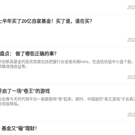
202
上半年买了20亿自家基金！买了谁，谁在买？
202
基金盘点： 做了哪些正确的事？
来创新高基金的投资思路包括把握行业或者风格beta，优选低估值中小盘个股
策略增强收益等。
202
启了一场“卷王”的游戏
会像今天的代销平台一般狠狠地“卷”起来。那时，中国版的“卷王游戏”才会真
会彻底降临。
202
，基金又“输”理财！