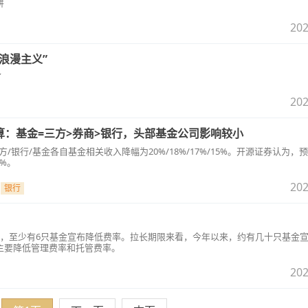
拼
202
浪漫主义”
了
202
算：基金=三方>券商>银行，头部基金公司影响较小
/银行/基金各自基金相关收入降幅为20%/18%/17%/15%。开源证券认为，
%。
202
银行
来，至少有6只基金宣布降低费率。拉长期限来看，今年以来，约有几十只基金
主要降低管理费率和托管费率。
202