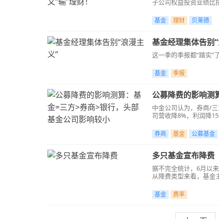
子公司权益投资业绩比
基金
理财
贝莱德
基金经理集体告别“
这一季的季报都“踏实”
基金
季报
公募降费的影响测
中金公司认为，券商/三方
司营收降8%，利润降15
券商
基金
公募基金
多只基金宣布降费
据不完全统计，6月以
从降费类型来看，基金
基金
费率