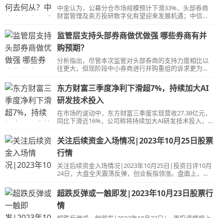
中金认为，公募分仓市场规模预计下滑33%，头部券商
财富管理及卖方投研数字化有望迎来发展机遇；中信认
为，加强研究能力建设以拓展市场份额、加速财富管理
商业模式升级、推进券结和一站式PB服务业务的发展或
监管层支持头部券商做优做强 哪些券商有并
将成为券商转型的重要方向。
购预期？
分析指出，尽管本次监管对头部券商的支持力度相比以
往更大，但现阶段中小券商进行并购重组的诉求更为强
烈，除民生证券+国联证券、华创证券+太平洋证券等同
业竞争案例外，未来并购案例有望持续增加。
东方财富三季度净利下滑超7%，持续加大AI
研发技术投入
在市场的波动中，东方财富三季度实现营收27.38亿元，
同比下滑近16%，公司称将持续加大AI研发技术投入，
公司自研金融领域大模型取得重大进展，目前正按照主
管部门相关要求推进大模型备案工作。
关注后续资金入场情况|2023年10月25日股票
行情
关注后续资金入场情况|2023年10月25日|投资日评10月
24日，大盘全天震荡反弹，创业板指领涨。盘面上，券
商股午后大涨，电商股全天强势，纺织服装概念股震荡
走强，AI概念股展开反弹，锂矿股盘中活跃。此外，高
超跌反弹或一触即发|2023年10月23日股票行
位股走势分化，圣龙股份13连板，真视通7连板，欧菲光
跌停，四川长虹跌超5%。总体上个股涨多跌少，两市超
情
4500只个股上涨。沪深两市昨日成交额8041亿，较上个