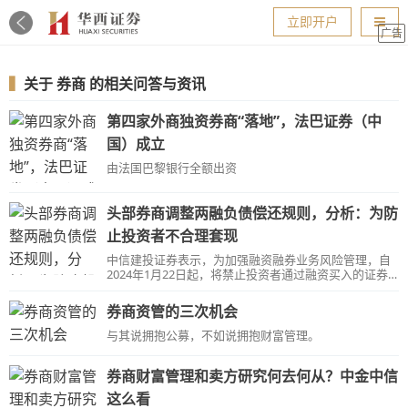
导航
立即开户
广告
▍
关于
券商
的相关问答与资讯
第四家外商独资券商“落地”，法巴证券（中
国）成立
由法国巴黎银行全额出资
头部券商调整两融负债偿还规则，分析：为防
止投资者不合理套现
中信建投证券表示，为加强融资融券业务风险管理，自
2024年1月22日起，将禁止投资者通过融资买入的证券
偿还融券合约。中证报援引业内人士称，禁止将融资买
入的证券用于偿还融券负债，实质上是券商为了防止投
券商资管的三次机会
资者利用这种方式进行不合理的套现，规避上市公司股
东绕道减持套利。
与其说拥抱公募，不如说拥抱财富管理。
券商财富管理和卖方研究何去何从？中金中信
这么看