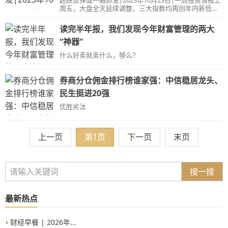
超跌反弹或一触即发|2023年10月23日|一周投资情报上
交易日放量830亿。&nbsp;板块上，互联网电商板块昨
周五，大盘全天延续调整，三大指数均再创年内新低，
日涨幅居前，三杰股份、焦点科技涨停，赛维时代、若
沪指失守3000点。盘面上，新能源赛道股展开反弹，其
羽臣、青木股份、凯淳股份等个股涨幅居前。消息面
中锂矿股领涨，电网概念股集体走强，风电股盘中冲
上，中国政府网23日发布国务院关于在上海市创建“丝路
读完半年报，我们发现今年财富管理的两大
高，地产股盘中拉升，券商股继续活跃。下跌方面，半
电商”合作先行区方案的批复，原则
导体板块集体调整，光刻机方向领跌，高位股继续大
“神器”
跌。总体上个股跌多涨少，两市超3500只个股下跌。沪
什么好卖就卖什么，够么？
深两市上周五成交额7317亿，缩量810亿。&nbsp;板块
上，锂矿板块上周五涨幅居前，其中吉翔股份、江特电
气、金圆股份涨停，永兴材料、赣锋锂业、融捷股份、
券商分仓佣金排行榜谁家强：中信稳居龙头、
天齐锂业等个股涨幅居前。业内普遍认为，碳酸锂价格
跌破18万元/吨后，或已经击穿不少以外采锂矿为
民生挺进20强
优胜劣汰
上一页
第1页
下一页
末页
搜一搜
最新热点
财经早餐 | 2026年...