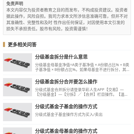
免责声明
本文内容仅为投资者教育之目的而发布，不构成投资建议。投资者
据此操作，风险自担。我司力求本文所涉信息准确可靠，但并不对
其准确性、完整性和及时 性作出任何保证，对因使用本文引发的
损失不承担责任。股市有风险，投资需谨慎！
▍
更多相关问答
分级基金拆分是什么意思
分级基金母基金净值=A类子基净值 × A份额占比% + B类
子基净值 × B份额占比%。如果母基金不进行拆分，其本
身是一个普通的基金，按净值申赎。拆分之后的子基金
可以在二级市场买卖，享受市场差价。
分级基金拆分合并要怎么操作
分级式基金合并拆分请登录华彩人生APP【交易】—
【分级基金】—【分拆】／【合并】栏目操作。【温馨
提示】：深市T日申购的母基金，T＋1日拆分或当天买入
的子基金当天合并均需开通深圳分级基金盲拆功能后操
分级式基金子基金的操作方式
作。
分级式基金子基金操作方式为买入/卖出
分级式基金母基金的操作方式