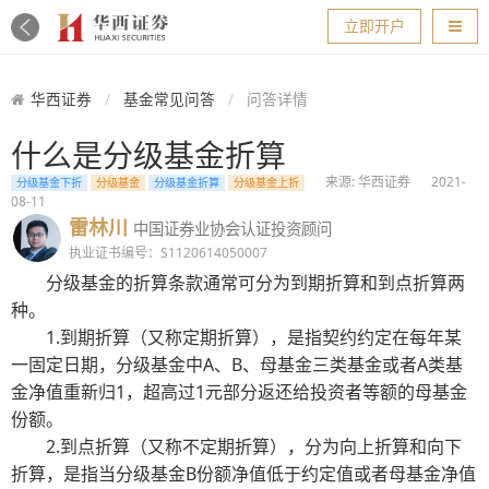
导航
立即开户
华西证券
基金常见问答
问答详情
什么是分级基金折算
来源: 华西证券
2021-
分级基金下折
分级基金
分级基金折算
分级基金上折
08-11
雷林川
中国证券业协会认证投资顾问
执业证书编号：S1120614050007
分级基金的折算条款通常可分为到期折算和到点折算两
种。
1.到期折算（又称定期折算），是指契约约定在每年某
一固定日期，分级基金中A、B、母基金三类基金或者A类基
金净值重新归1，超高过1元部分返还给投资者等额的母基金
份额。
2.到点折算（又称不定期折算），分为向上折算和向下
折算，是指当分级基金B份额净值低于约定值或者母基金净值