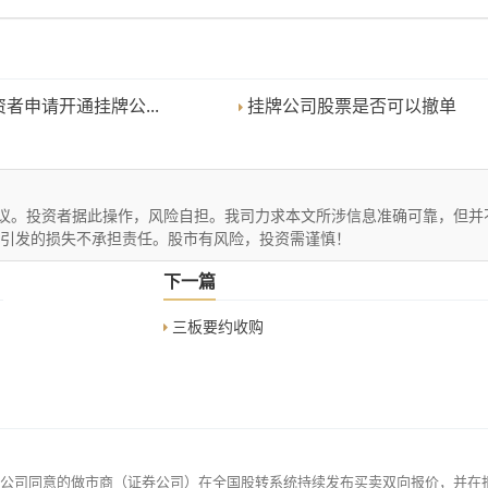
者申请开通挂牌公...
挂牌公司股票是否可以撤单
议。投资者据此操作，风险自担。我司力求本文所涉信息准确可靠，但并
文引发的损失不承担责任。股市有风险，投资需谨慎！
下一篇
三板要约收购
公司同意的做市商（证券公司）在全国股转系统持续发布买卖双向报价，并在