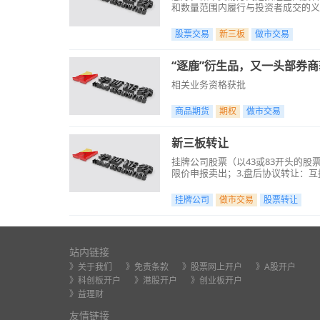
和数量范围内履行与投资者成交的义
股票交易
新三板
做市交易
“逐鹿”衍生品，又一头部券
相关业务资格获批
商品期货
期权
做市交易
新三板转让
挂牌公司股票（以43或83开头的股
限价申报卖出；3.盘后协议转让：
挂牌公司
做市交易
股票转让
站内链接
》关于我们
》免责条款
》股票网上开户
》A股开户
》科创板开户
》港股开户
》创业板开户
》益理财
友情链接