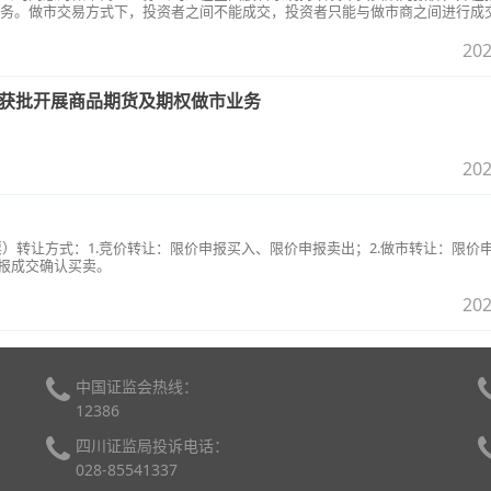
务。做市交易方式下，投资者之间不能成交，投资者只能与做市商之间进行成
202
商获批开展商品期货及期权做市业务
202
票）转让方式：1.竞价转让：限价申报买入、限价申报卖出；2.做市转让：限价
互报成交确认买卖。
202
中国证监会热线：
12386
四川证监局投诉电话：
028-85541337