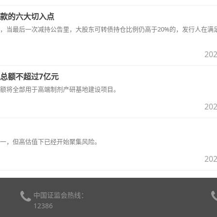
款的六大切入点
，当最后一次减持公告里，大股东可转债持仓比例仍高于20%的，发行人在满
202
总额不超过7亿元
额将全部用于高端制剂产研基地建设项目。
202
一，但高估值下已经开始聚集风险。
202
中国证监会热线：
12386