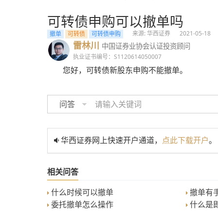
可转债申购可以撤单吗
来源: 华西证券
2021-05-18
撤单
可转债
可转债申购
雷林川
中国证券业协会认证投资顾问
执业证书编号：S1120614050007
您好，可转债新股东申购不能撤单。
问答
华西证券网上快速开户通道，
点此下载开户
。
相关问答
什么时候可以撤单
撤单有手
委托撤单怎么操作
什么是