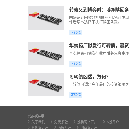
转债又到博弈时：博弈赎回条
国盛证券固收分析师杨业伟统计发现
件后基本选择不执行赎回条款。
可转债
华纳药厂拟发行可转债，募资
本次募资扣除发行费用后募集资金净
可转债
可转债凶猛，为何？
可转债可谓是今年最佳的投资策略之
可转债
站内链接
》关于我们
》免责条款
》股票网上开户
》A股开户
》科创板开户
》港股开户
》创业板开户