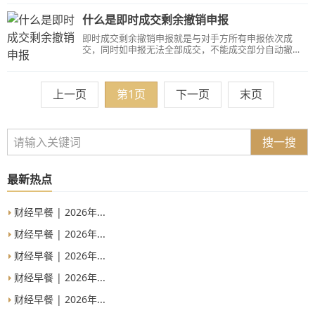
显示“已报待撤”，需开市后确认是否撤单成功，若成功
立即解冻；4.若收盘后显示“待报”的情况下，冻结的资金
什么是即时成交剩余撤销申报
或股份清算后解冻。
即时成交剩余撤销申报就是与对手方所有申报依次成
交，同时如申报无法全部成交，不能成交部分自动撤单
的申报方式。
上一页
第1页
下一页
末页
搜一搜
最新热点
财经早餐 | 2026年...
财经早餐 | 2026年...
财经早餐 | 2026年...
财经早餐 | 2026年...
财经早餐 | 2026年...