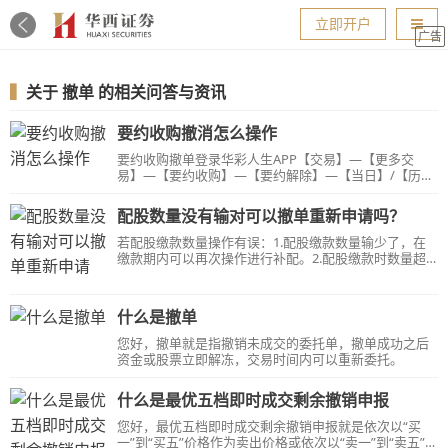
导航
立即开户
广告
▍
关于
撤单
的相关问答与资讯
要约收购撤消怎么操作
要约收购撤单登录华彩人生APP【交易】—【更多交
易】—【要约收购】—【要约解除】—【当日】/【历
史】栏目，根据提示操作即可。当天操作的要约收购撤
单通过【当日】栏目操作，非当天操作的要约收购撤单
配股数量没有输对可以撤单重新申请吗？
通过【历史】栏目操作。【温馨提示】：要约期限内最
后三个交易日不可对之前的要约撤单；当日申报的仍可
若配股缴款数量操作有误：1.配股缴款数量输少了，在
当日15点前撤单。
缴款期内可以再次操作进行补配。2.配股缴款时数量超
出配额：【上海市场】：为废单，可重新委托。【深圳
市场】：请查询委托状态是否为“已报”，若是“已报”，请
在第二个交易日查询交割单确认配股是否成功。若不成
什么是撤单
功，可以在缴款期内重新操作配股；若不是“已报”，且
查询有可配数量，可重新操作配股。
您好，撤单就是指撤销未成交的委托单，撤单成功之后
资金或股票立即解冻，交易时间内可以重新委托。
什么是最优五档即时成交剩余撤销申报
您好，最优五档即时成交剩余撤销申报就是依次以“买
一”到“买五”价格作为卖出价格或依次以“卖一”到“卖五”价