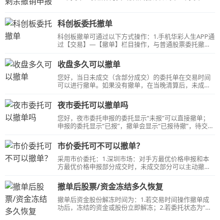
格作为买入价格，同时如申报无法全部成交，不能成交
部分自动撤单的申报方式。
科创板委托撤单
科创板撤单可通过以下方式操作：1.手机华彩人生APP通
过【交易】—【撤单】栏目操作，与普通股票委托撤单
操作一致。2.电脑华彩人生1点通进在【科创板】下的
【撤单】栏目操作，方法与普通股票委托撤单操作一
收盘多久可以撤单
致。
您好，当日未成交（含部分成交）的委托单在交易时间
可以进行撤单。如果没有撤单，在当晚清算后，未成交
部分自动作废。
夜市委托可以撤单吗
您好，夜市委托申报的委托显示“未报”可以直接撤单；
申报的委托显示“已报”，撤单会显示“已报待撤”，待交易
所9:15才能确定是否撤单成功。
市价委托可不可以撤单？
采用市价委托：1.深圳市场：对手方最优价格申报和本
方最优价格申报部分成交时，未成交部分可以主动撤
单，其他方式不能主动撤单。2.上海市场市价委托都不
能主动撤单。
撤单后股票/资金冻结多久恢复
撤单后资金股份解冻时间为：1.若交易时间操作撤单成
功后，冻结的资金或股份立即解冻；2.若委托状态为“未
报”，可立即撤单，资金或股份立即解冻；3.中午撤单若