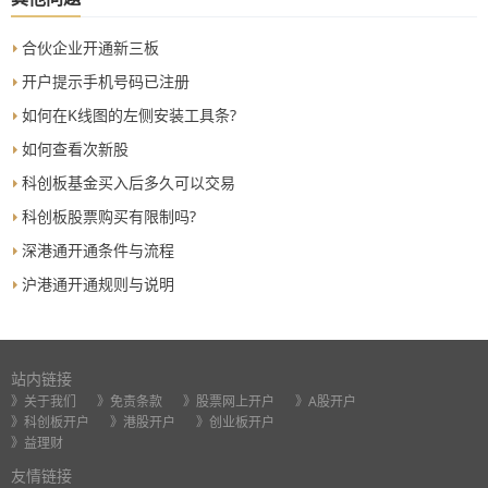
合伙企业开通新三板
开户提示手机号码已注册
如何在K线图的左侧安装工具条?
如何查看次新股
科创板基金买入后多久可以交易
科创板股票购买有限制吗?
深港通开通条件与流程
沪港通开通规则与说明
站内链接
》关于我们
》免责条款
》股票网上开户
》A股开户
》科创板开户
》港股开户
》创业板开户
》益理财
友情链接