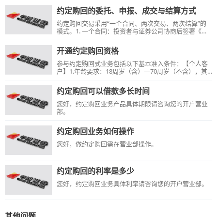
约定购回的委托、申报、成交与结算方式
约定购回交易采用“一个合同、两次交易、两次结算”的
模式。1. 一个合同：投资者与证券公司协商后签署《交
易协议书》，明确初始交易和购回交易的各项要素。2.
两次交易：投资者委托证券公司进行初始交易、购回交
开通约定购回资格
易两次申报，由交易所确认成交，并发送成交回报。标
的证券停牌的，不影响购回交易的进行。3.两次结算：
参与约定购回式业务包括以下基本准入条件：【个人客
中登公司根据交易所的成交数据，对两次交易采用T+1日
户】1.年龄要求：18周岁（含）—70周岁（不含），其
逐笔全额清算、非担保交收。资金在T+2日到账。
中60周岁以上的客户需要签署《高龄客户强制参与约定
购回证券交易业务的承诺与申明》；2.资产要求：在我
约定购回可以借款多长时间
司账户总资产达到10万元以上；3.有良好的信用记录。
【机构客户】在我司普通账户总资产达到10万元以上。
您好，约定购回业务产品具体期限请咨询您的开户营业
因有些营业部无业务资格，如需开通该业务建议您先与
部。
开户营业部联系确认。
约定购回业务如何操作
您好，做约定购回需在营业部操作。
约定购回的利率是多少
您好，约定购回业务具体利率请咨询您的开户营业部。
其他问题