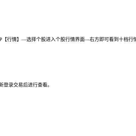
APP【行情】—选择个股进入个股行情界面—右方即可看到十档行情和
重新登录交易后进行查看。