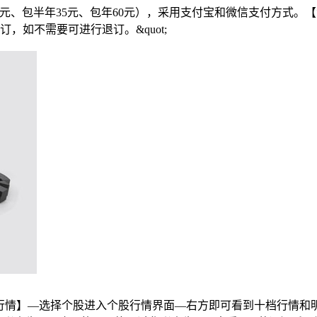
、包季20元、包半年35元、包年60元），采用支付宝和微信支付方
如不需要可进行退订。&quot;
P【行情】—选择个股进入个股行情界面—右方即可看到十档行情和明细