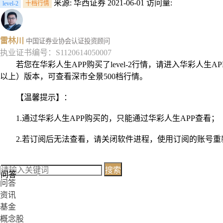
来源: 华西证券
2021-06-01
访问量:
level-2
十档行情
雷林川
中国证券业协会认证投资顾问
执业证书编号：S1120614050007
若您在华彩人生APP购买了level-2行情，请进入华彩人生
以上）版本，可查看深市全景500档行情。
【温馨提示】：
1.通过华彩人生APP购买的，只能通过华彩人生APP查看；
2.若订阅后无法查看，请关闭软件进程，使用订阅的账号
搜索
问答
问答
资讯
基金
概念股