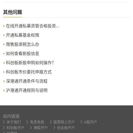
二、卖三、卖四、卖五。
其他问题
在线开通私募资管合格投资...
开通私募基金权限
限售股退税怎么办
如何查看新股信息
科创板新股申购如何操作？
科创板市价委托申报方式
深港通开通条件与流程
沪港通开通规则与说明
站内链接
》关于我们
》免责条款
》股票网上开户
》A股开户
》科创板开户
》港股开户
》创业板开户