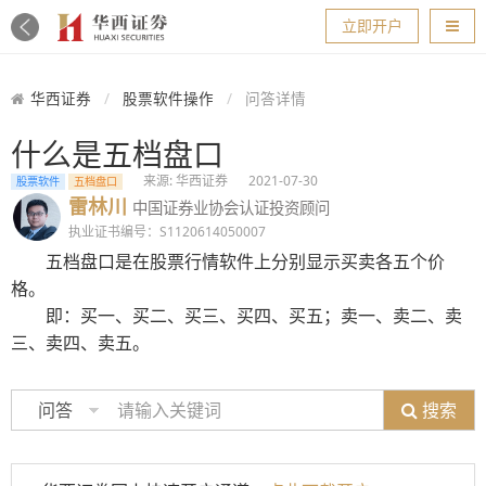
导航
立即开户
华西证券
股票软件操作
问答详情
什么是五档盘口
来源: 华西证券
2021-07-30
股票软件
​五档盘口
雷林川
中国证券业协会认证投资顾问
执业证书编号：S1120614050007
五档盘口是在股票行情软件上分别显示买卖各五个价
格。
即：买一、买二、买三、买四、买五；卖一、卖二、卖
三、卖四、卖五。
搜索
问答