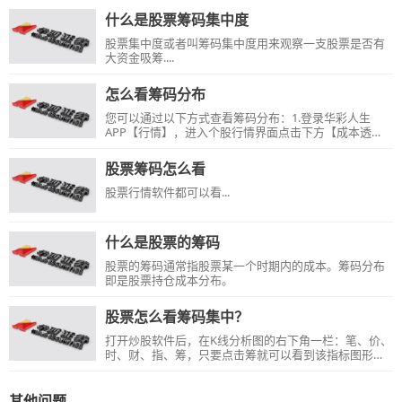
什么是股票筹码集中度
股票集中度或者叫筹码集中度用来观察一支股票是否有
大资金吸筹....
怎么看筹码分布
您可以通过以下方式查看筹码分布：1.登录华彩人生
APP【行情】，进入个股行情界面点击下方【成本透
视】（筹码分布）即可查看。2.登录电脑端软件华彩人
生1点通进入个股K线图界面点击右下角的【筹】即可查
股票筹码怎么看
看。
股票行情软件都可以看...
什么是股票的筹码
股票的筹码通常指股票某一个时期内的成本。筹码分布
即是股票持仓成本分布。
股票怎么看筹码集中？
打开炒股软件后，在K线分析图的右下角一栏：笔、价、
时、财、指、筹，只要点击筹就可以看到该指标图形
了....
其他问题