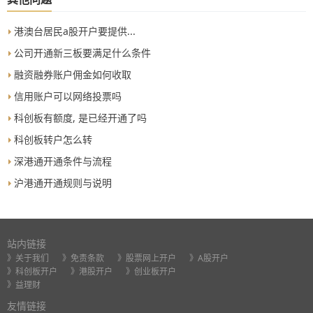
港澳台居民a股开户要提供...
公司开通新三板要满足什么条件
融资融券账户佣金如何收取
信用账户可以网络投票吗
科创板有额度, 是已经开通了吗
科创板转户怎么转
深港通开通条件与流程
沪港通开通规则与说明
站内链接
》关于我们
》免责条款
》股票网上开户
》A股开户
》科创板开户
》港股开户
》创业板开户
》益理财
友情链接