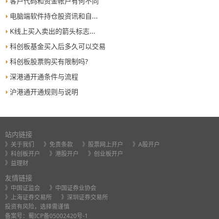
客户代码和资金帐户有何不同
电脑端软件持仓股资讯和自...
K线上买入卖出的箭头标志...
科创板基金买入后多久可以交易
科创板股票购买有限制吗?
深港通开通条件与流程
沪港通开通规则与说明
站内链接
》关于我们
》免责条款
》股票网上开户
》A股开户
》科创板开户
》港股开户
》创业板开户
》益理财
友情链接
》中国证监会
》中国证券业协会
》上海证券交易所
》深圳证券交易所
投资有风险，选择需谨慎
备案号：
蜀ICP备05002420号-1