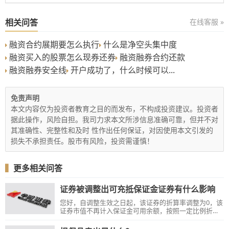
相关问答
在线客服 »
融资合约展期要怎么执行
什么是净空头集中度
融资买入的股票怎么现券还券
融资融券合约还款
融资融券安全线
开户成功了，什么时候可以...
免责声明
本文内容仅为投资者教育之目的而发布，不构成投资建议。投资者
据此操作，风险自担。我司力求本文所涉信息准确可靠，但并不对
其准确性、完整性和及时 性作出任何保证，对因使用本文引发的
损失不承担责任。股市有风险，投资需谨慎！
▍
更多相关问答
证券被调整出可充抵保证金证券有什么影响
您好，自调整生效之日起，该证券的折算率调整为0，该
证券市值不再计入保证金可用余额，按照一定比例折算
后纳入维持担保比例计算；客户可以在符合转出条件的
情况下转出该证券，也可以卖出该证券，但不得再买入