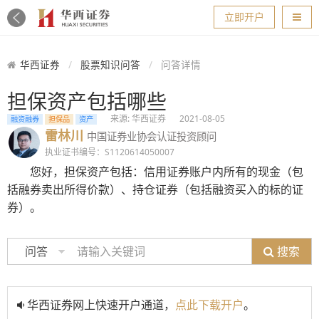
导航
立即开户
华西证券
股票知识问答
问答详情
担保资产包括哪些
来源: 华西证券
2021-08-05
融资融券
担保品
资产
雷林川
中国证券业协会认证投资顾问
执业证书编号：S1120614050007
您好，担保资产包括：信用证券账户内所有的现金（包
括融券卖出所得价款）、持仓证券（包括融资买入的标的证
券）。
搜索
问答
华西证券网上快速开户通道，
点此下载开户
。