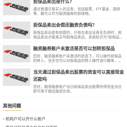
担保品卖出是什么？
该证券。不允许转入该证券作为担保物。
通过普通交易买入的证券，包括股票，ETF基金，国债
等，都可以作为融资融券的担保物。
担保品卖出会偿还融资负债吗？
担保品卖出是有前提的，只有在卖出证券无负债时，担
保品卖出才能真正叫担保品卖出，系统标识为“担保品卖
出"...
融资融券账户未激活是否可以划转担保品
您好，融资融券账户未激活的状态下，可以操作担保品
的转入，当天也可以对担保品的转入操作进行撤单，但
是在未激活的状态下，不能转出担保品，也不能卖出。
请您在账户激活后再转入担保品，避免后续无法转出和
当天通过担保品卖出股票的资金可以直接现金
卖出的情况。
还款吗
您好，融资融券账户当日担保品卖出股票所得资金当日
即可用于偿还融资负债。
其他问题
机构户可以开什么账户