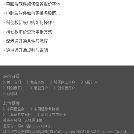
电脑端软件如何设置报价字体
能导致委托没有成交。
电脑端软件如何更换多股同...
科创板新股申购如何操作？
科创板市价委托申报方式
深港通开通条件与流程
沪港通开通规则与说明
站内链接
》关于我们
》免责条款
》股票网上开户
》A股开户
》科创板开户
》港股开户
》创业板开户
》益理财
友情链接
》中国证监会
》中国证券业协会
》上海证券交易所
》深圳证券交易所
投资有风险，选择需谨慎
备案号：
蜀ICP备05002420号-1
华西证券股份有限公司版权所有 (C)Copyright 2006 HUAXI Securities Co.,Ltd.