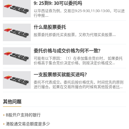
9: 25到9: 30可以委托吗
​以华西证券为例，交易日9:25-9:30,11:30-13:00，可以进
行申报....
什么是股票委托
股票委托即委托买卖股票，又称为代理买卖股票....
委托价格与成交价格为何不一致?
可能有以下原因：（1）在参加集合竞价时， 如果委托
价格高于集合竞价决定价格，则按决定价格成交...
一支股票想买就能买进吗？
委托不代表成交。委托后按价格优先，时间优先的原则
进行撮合。如果在交易所撮合的时候有其他投资者比您
的报价低或者委托时间更早，则会先成交这部分投资者
的报单。如果以该价格委托的量很少，您的委托就有可
能不会成交。例：某股票当天出现了12.50元的最低成交
其他问题
价格，投资者在此之前以12.97元的价格进行买入委托，
为何没有成交？若撮合的时候，卖一价格为12.50元，买
入委托的价格高于12.5元，则会以12.5元成交，但若此时
B股开户支持的银行
有投资者的买入委托价格高于12.97元或是以12.97元委
托挂单的时间更早，就会先成交这部分投资者的委托。
港股通交易总额度是多少
而如果此时卖一价格为12.50元的委托量很少的话，就可