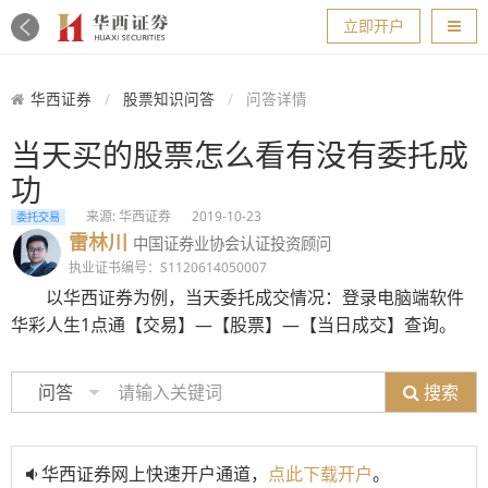
导航
立即开户
华西证券
股票知识问答
问答详情
当天买的股票怎么看有没有委托成
功
来源: 华西证券
2019-10-23
委托交易
雷林川
中国证券业协会认证投资顾问
执业证书编号：S1120614050007
以华西证券为例，当天委托成交情况：登录电脑端软件
华彩人生1点通【交易】—【股票】—【当日成交】查询。
搜索
问答
华西证券网上快速开户通道，
点此下载开户
。