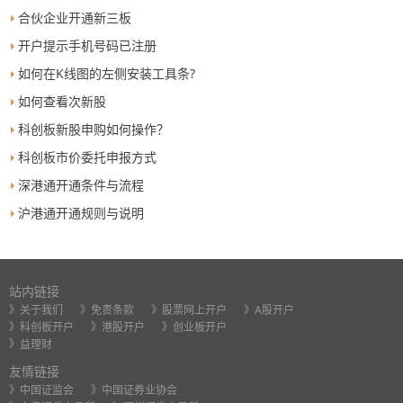
合伙企业开通新三板
开户提示手机号码已注册
如何在K线图的左侧安装工具条?
如何查看次新股
科创板新股申购如何操作？
科创板市价委托申报方式
深港通开通条件与流程
沪港通开通规则与说明
站内链接
》关于我们
》免责条款
》股票网上开户
》A股开户
》科创板开户
》港股开户
》创业板开户
》益理财
友情链接
》中国证监会
》中国证券业协会