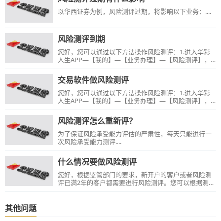
以华西证券为例，风险测评过期，将影响以下业务：....
风险测评到期
您好，您可以通过以下方法操作风险测评：1.进入华彩
人生APP—【我的】—【业务办理】—【风险测评】，
根据提示操作；2.手机风险测评网址：
http://m.hx168.com.cn/wei/ywbl/#/BusinessHome/Ri
交易软件做风险测评
skEvaluation3.PC端访问：
https://trade.hx168.com.cn/trade/logon.jsp 点击这里
您好，您可以通过以下方法操作风险测评：1.进入华彩
登录账户—【投资者风险评估】，根据提示操作。或者
人生APP—【我的】—【业务办理】—【风险测评】，
登录电脑端软件华彩人生1点通【交易】—【开放式基
根据提示操作；2.手机风险测评网址：
金】—【基金交易账户】—【风险测评】，根据提示操
http://m.hx168.com.cn/wei/ywbl/#/BusinessHome/Ri
风险测评怎么重新评？
作。【温馨提示】：1.每天只能进行一次风险承受能力
skEvaluation3.PC端访问：
测评。2.微信端是T+0实时同步，通常过
https://trade.hx168.com.cn/trade/logon.jsp 点击这里
为了保证风险承受能力评估的严肃性，每天只能进行一
登录账户—【投资者风险评估】，根据提示操作。或者
次风险承受能力测评....
登录电脑端软件华彩人生1点通【交易】—【开放式基
金】—【基金交易账户】—【风险测评】，根据提示操
什么情况要做风险测评
作。【温馨提示】：1.每天只能进行一次风险承受能力
测评。2.微信端是T+0实时同步，通常过
您好，根据监管部门的要求，新开户的客户或者风险测
评已满2年的客户都需要进行风险测评。您可以根据测评
结果，选择与您风险承受能力相匹配的服务或产品。
其他问题