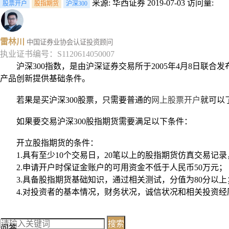
来源: 华西证券
2019-07-03
访问量:
股票开户
股指期货
沪深300
雷林川
中国证券业协会认证投资顾问
执业证书编号：S1120614050007
沪深300指数，是由沪深证券交易所于2005年4月8日联
产品创新提供基础条件。
若果是买沪深300股票，只需要普通的
网上股票开户
就可以
如果要交易沪深300股指期货需要满足以下条件：
开立股指期货的条件：
1.具有至少10个交易日，20笔以上的股指期货仿真交易记
2.申请开户时保证金账户的可用资金不低于人民币50万元；
3.具备股指期货基础知识，通过相关测试，分值为80分以上
4.对投资者的基本情况，财务状况，诚信状况和相关投资经
搜索
问答