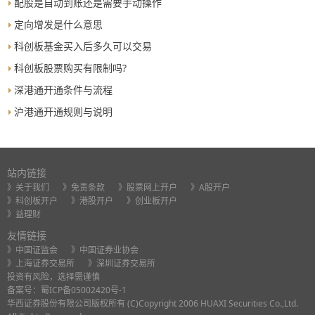
配股是自动到账还是需要手动操作
定向增发是什么意思
科创板基金买入后多久可以交易
科创板股票购买有限制吗?
深港通开通条件与流程
沪港通开通规则与说明
站内链接
》关于我们
》免责条款
》股票网上开户
》A股开户
》科创板开户
》港股开户
》创业板开户
》益理财
友情链接
》中国证监会
》中国证券业协会
》上海证券交易所
》深圳证券交易所
投资有风险，选择需谨慎
备案号：
蜀ICP备05002420号-1
华西证券股份有限公司版权所有 (C)Copyright 2006 HUAXI Securities Co.,Ltd.