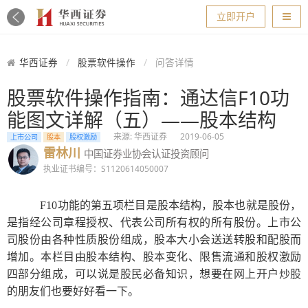
导航
立即开户
华西证券
股票软件操作
问答详情
股票软件操作指南：通达信F10功
能图文详解（五）——股本结构
来源: 华西证券
2019-06-05
上市公司
股本
股权激励
雷林川
中国证券业协会认证投资顾问
执业证书编号：S1120614050007
F10
功能的第五项栏目是股本结构，股本也就是股份，
是指经公司章程授权、代表公司所有权的所有股份。上市公
司股份由各种性质股份组成，股本大小会送送转股和配股而
增加。本栏目由股本结构、股本变化、限售流通和股权激励
四部分组成，可以说是股民必备知识，想要在
网上开户炒股
的朋友们也要好好看一下。