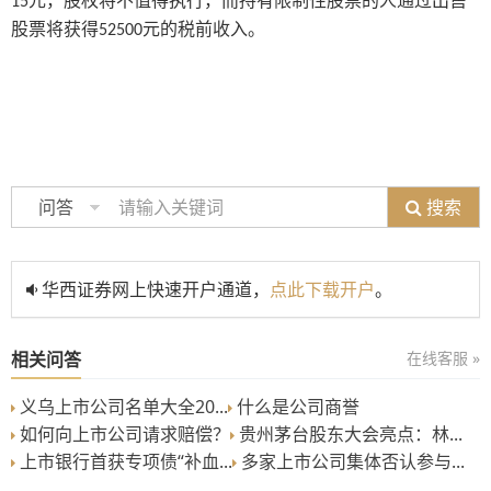
元，
股权
将不值得执行，而持有限制性股票的人通过出售
15
股票将获得
元的税前收入。
52500
搜索
问答
华西证券网上快速开户通道，
点此下载开户
。
相关问答
在线客服 »
义乌上市公司名单大全20...
什么是公司商誉
如何向上市公司请求赔偿？
贵州茅台股东大会亮点：林...
上市银行首获专项债“补血...
多家上市公司集体否认参与...