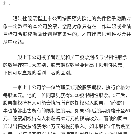
利。
限制性股票指
上市公司
按照预先确定的条件授予激励对
象一定数量的本公司股票，激励对象只有在工作年限或业绩
目标符合
股权激励计划
规定条件的，才可出售限制性股票并
从中获益。
一般
上市公司
授予管理层和员工
股票期权
与限制性股票
的数量存在很大差别，股票期权数量要远高于限制性股票
，
下例可以直观的看到二者的区别。
一家上市公司给一位管理层
万股
股票期权
，执行价格为
1
每股
元。他的一位同事则获得
股限制性股票。
年后，
30
3500
5
股票期权持有人可能会执行所有的期权买入股票，而他的同
事也能够出售所有的限制性股票。如果
年后股票价格升至
5
60
元，股票期权持有人将获得
万元的税前收入，而他的同事
30
通过出售股票将获得
万元的税前收入。如果
股价
年后跌至
21
5