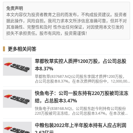
免责声明
本文内容仅为投资者教育之目的而发布，不构成投资建议。投资者
据此操作，风险自担。我司力求本文所涉信息准确可靠，但并不对
其准确性、完整性和及时 性作出任何保证，对因使用本文引发的
损失不承担责任。股市有风险，投资需谨慎！
▍
更多相关问答
草都牧草实控人质押1200万股，占公司总股
本8.37%
草都牧草(837687.NQ)公司股东李国才质押1200万股，
占公司总股本8.37%。在本次质押的股份中，12,000,000
股为有限售条件股份，0股为无限售条件股份。
快鱼电子：公司一股东持有220万股被司法冻
结，占总股本3.47%
快鱼电子(838168.NQ)，公司股东赵今利持有公司股份
220万股被司法冻结，占公司总股本3.47%。在本次被冻
结的股份中，0股为有限售条件股份，220万股为无限售
条件股份。
中粮包装2022年上半年股本持有人应占利润
2.67亿元