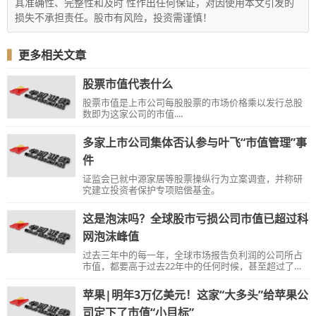
其准确性、完整性和及时 性作出任何保证，对因使用本文引发的
损失不承担责任。股市有风险，投资需谨慎！
▍
更多相关文章
股票市值代表什么
股票市值是上市公司每股股票的市场价格乘以发行总股
数即为这家公司的市值....
多家上市公司集体否认参与叶飞“市值管理”事
件
证监会已就中源家居等股票操纵行为立案调查，并称研
究建立投资者保护专项赔偿基金。
这是泡沫吗？全球股市亏损公司市值已超过科
网泡沫峰值
过去三年中的每一年，全球市场报告负利润的公司所占
市值，都要高于过去22年中的任何时候，甚至超过了
1999年科网泡沫时期，估值分布也与彼时一样极端。
苹果|明年3万亿美元！这家“大多头”给苹果公
司定下了市值“小目标”