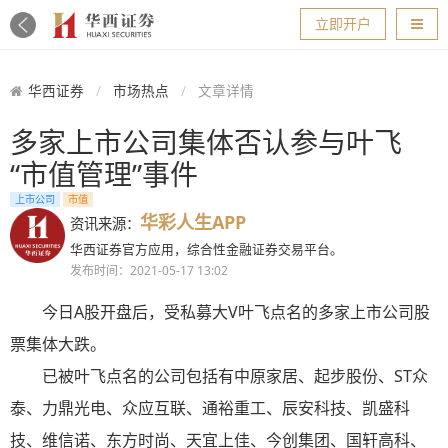
导航
立即开户
华西证券
市场热点
文章详情
多家上市公司集体否认参与叶飞
“市值管理”事件
上市公司
市值
华彩人生APP
资讯来源：
华西证券官方应用，综合性金融证券交易平台。
发布时间：2021-05-17 13:02
今日A股开盘后，受
私募大V叶飞点名的多家上市公司股
票集体大跌
。
已被叶飞点名的公司包括有中原家居、起步股份、ST众
泰、力鼎光电、众应互联、通裕重工、辰安科技、凯盛科
技、维信诺、东方时尚、天宜上佳、今创集团、国轩高科、