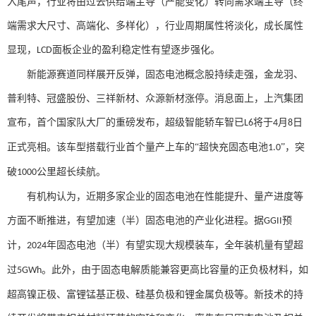
入尾声，行业将由过去供给端主导（产能变化）转向需求端主导（终
端需求大尺寸、高端化、多样化），行业周期属性将淡化，成长属性
显现，
面板企业的盈利稳定性有望逐步强化。
LCD
新能源赛道同样展开反弹，固态电池概念股持续走强，金龙羽、
普利特、冠盛股份、三祥新材、众源新材涨停。消息面上，上汽集团
宣布，首个国家队大厂的重磅发布，超级智能轿车智已
将于
月
日
L6
4
8
正式亮相。该车型搭载行业首个量产上车的“超快充固态电池
”，突
1.0
破
公里超长续航。
1000
有机构认为，近期多家企业的固态电池在性能提升、量产进度等
方面不断推进，有望加速（半）固态电池的产业化进程。据
预
GGII
计，
年固态电池（半）有望实现大规模装车，全年装机量有望超
2024
过
。此外，由于固态电解质能兼容更高比容量的正负极材料，如
5GWh
超高镍正极、富锂锰基正极、硅基负极和锂金属负极等。新技术的持