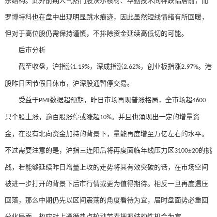
杀结构。此外前期人气热门股沃尔核材、华勤技术同样跌幅居前，而
罗博特科也在盘中出现明显跳水痕迹，因此虽然短线情绪有所回暖，
但对于高位股仍需保持谨慎，不排除资金延续高低切的可能。
后市分析
截至收盘，沪指涨
，深成指涨
，创业板指涨
。港
1.19%
2.62%
2.97%
股昨日因节假日休市，沪深股通暂停交易。
受益于
数据超预期，昨日市场再现普涨格局，全市场超
PMI
4600
只个股上涨，逾百股涨停或涨超
。并且也涌现出一定的增量资
10%
金，在没有北向资金加持的背景下，量能再度增至万亿左右的水平。
不过需要注意的是，沪指三连阳后将再度面临年线压力区
±
的挑
3100
20
战，若能够延续昨日增量上攻的走势将其有效突破的话，在市场空间
被进一步打开的背景下后市行情或更为值得期待。相反一旦再度遇压
回落，那么中期仍先以区间震荡的角度看待为宜，届时盘面势必重回
分化局面，故应对上遵循热点轮动节奏把握结构性机会为宜。