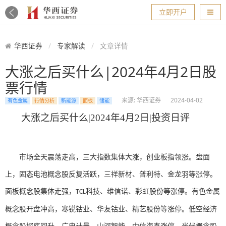
导航
立即开户
华西证券
专家解读
文章详情
大涨之后买什么|2024年4月2日股
票行情
来源: 华西证券
2024-04-02
有色金属
行情分析
新能源
面板
储能
大涨之后买什么
|2024年4月2日|投资日评
市场全天震荡走高，三大指数集体大涨，创业板指领涨。盘面
上，固态电池概念股反复活跃，三祥新材、普利特、金龙羽等涨停。
面板概念股集体走强，
科技、维信诺、彩虹股份等涨停。有色金属
TCL
概念股开盘冲高，寒锐钴业、华友钴业、精艺股份等涨停。低空经济