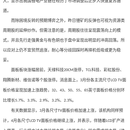
大，显示出我国锂电产业链在经历了市场调整后正步入快速复苏通
道。
而除困境反转的预期博弈之外，昨日锂矿的反弹也可视为资源类
周期股的延伸炒作。但需注意的是，周期股往往呈现震荡向上的模
式，并且先行走强黄金与有色铜也于盘中呈现出明显的冲高回落。所
以应对上仍不宜贸然追涨，耐心等分歧回踩时再择机低吸或更为稳
妥。
面板板块涨幅居前，天禄科技
涨停，
科技、彩虹股份、
20CM
TCL
翔腾新材、维信诺等个股涨停。消息面上，
月份各主流尺寸
面
3
LCD TV
板价格呈现加速上涨趋势，
、
、
、
、
英寸面板价格分别环
32
43
50
55
65
比增长
、
、
、
、
。
5.7%
3.3%
2.9%
3.2%
2.3%
有关数据显示，
月各尺寸
面板价格加速上涨，该机构同样预
3
TV
计，
月各尺寸
面板价格继续上涨，并表示，伴随着
扩产进
4
LCD TV
LCD