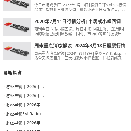
今日市场或承压|2022年1月19日|投资日评&nbsp;行情
综述：指数昨日继续反弹，量能亦较平日有所放大，板
块上依然呈现分化特征，所不同的是低估值为代表的金
融、基建等相关板块再度活跃成为资金流入的重点，元
2020年2月11日行情分析|市场或小幅回调
宇宙和数字货币为代表的数字经济方向，在经过前日大
涨之后昨日开始分化，部分短期涨幅较大的个股出现回
预判今日市场小幅回调。昨日市场小幅上涨，但近期市
落，指数仍呈现较为明显短期博弈特点，隔夜美股的调
场的涨幅已经明显放缓，同时，市场中的热门板块出现
整给市场情绪带来冲击，今日指数将会承压，关注大盘
了巨大的变化，农业大涨，而医疗相关板块回调明显。
近期能否放量站上3600点，如果能站上该点位，则市场
技术上看，上证即将遭遇5日均线的压制，而在连续上涨
周末重点消息解读|2024年3月18日股票行情
有望结束调整重回震荡上行的走势，反之市场不排除继
之后，上攻动能也已经减弱，故突破5日均线的难度较
续震荡探底，操作上建议保持适度谨慎，继续关注低估
大。创业板方面，日线级别KDJ的顶背离进一步加剧，显
周末重点消息解读|2024年3月18日|投资日评&nbsp;市
值蓝筹以及年报业绩预增个股的阶段性机会。&nbsp;早
示短期做多力量进一步衰竭。因此，市场或逐渐进入调
场全天探底回升，三大指数均小幅收涨，沪指周线录得5
整期，今日市场整体或小幅回调，板块的分化也或更加
连阳。盘面上，周期股集体活跃，其中有色金属概念股
明显，前期大涨的医疗板块或震荡调整，农业、科技等
再度走强，北方铜业、鹏欣资源、顺博合金涨停；有机
或接替成为强势板块。新闻解读1、国务院联防联控机制
硅概念股午后异动，晨化股份、晨光新材、宏达新材涨
最新热点
新闻发布会：全国新冠肺炎患者治愈比例明显上升。解
停。汽车拆解概念股维持强势，超越科技、怡球资源、
读：随着治愈比例明显上升，疫情的拐点或将出现，正
格林美等涨停。CPO概念股反复活跃，新易盛涨超
常的生产生活或将
10%，天孚通信、中际旭创均创历史新高。机器人概念
财经早餐 | 2026年...
股震荡走强，鸣志电器、雷赛智能、夏厦精密等10余股
涨停。飞行汽车概念股探底回升，万丰奥威、永悦科技
财经早餐 | 2026年...
涨停。下跌方面，煤炭股再度调整，潞安环能等跌超
财经早餐 | 2026年...
3%。总体上个股涨多跌少，全市场超4300只个股上涨。
沪
财经早餐FM-Radio...
财经早餐 | 2026年...