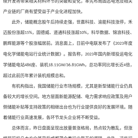
续开发将带来相关材料环节的突破和变化，率先布局固态电池及相关
产业链的厂商有望受益于产业化进程加快。
此外，储能概念股午后持续走强，世嘉科技、渝能科技涨停，禾
迈股份涨超
，固德威、道通科技涨超
，科华数据、锦浪科技、
15%
10%
鹏辉能源等个股涨幅居前。消息面上，日前中电联发布了《
年度
2023
电化学储能电站行业统计数据》。报告称，
年国内新增投运电化
2023
学储能电站
座、装机
，总功率同比增长近
倍，
486
18.11GW/36.81GWh
4
超过此前历年累计装机规模总和。
有机构指出，我国储能行业市场规模，尤其是新型储能行业仍具
备较大的增长空间。地方层面新能源配储、电力需求响应政策及用户
侧储能补贴等支持政策的相继出台也为行业提供良好的发展环境。随
着储能行业高速发展，各环节龙头企业将不断受益。
总体而言，昨日盘面呈现出放量普涨格局，热点较为散乱，但涨