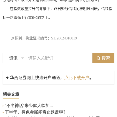
在指数放量拉升的背景下，昨日短线情绪同样明显回暖，情绪指
标一路震荡上行重返
轴之上。
0
刘桐利，执业证书编号：
S1120624010019
搜索
资讯
华西证券网上快速开户通道，
点此下载开户
。
相关文章
“不老神话”朱少醒大幅加...
下半年，有色金属能否止跌反弹？