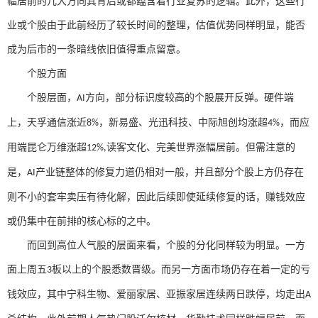
幅居前的几大方向其背后或都蕴含着行业复苏的逻辑。此外，这些行
业或个股由于此前经历了较长时间的整理，估值优势同样明显，能否
成为后市的一条暗线依旧值得重点留意。
个股方面
个股层面，
方向，部分标识度较高的个股展开反弹。硬件端
AI
上，天孚通信涨近
，新易盛、光迅科技、中际旭创均涨超
，而应
8%
4%
用端昆仑万维涨超
读客文化、完美世界涨幅居前。但需注意的
12%,
是，
产业链整体的修复力道仍相对一般，并且部分个股上方仍存在
AI
则不小的套牢卖压有待化解，因此后续即使延续修复的话，赚钱效应
或仍集中在前排的核心标的之中。
而回到高位人气股的层面来看，个股的分化同样较为明显。一方
面上周五
板以上的个股悉数晋级。而另一方面市场仍存在着一定的亏
3
钱效应，其中宁科生物、爱丽家居、亚振家居连续两日跌停，均走出
A