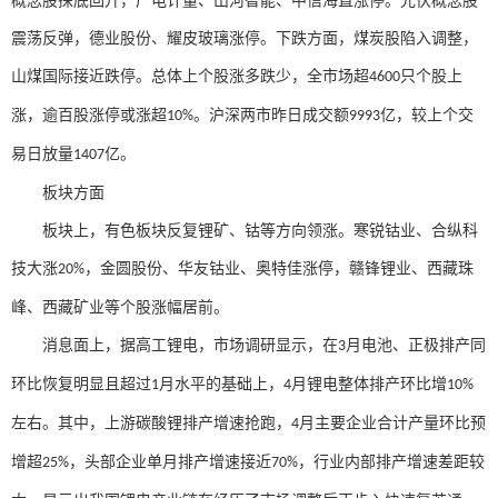
概念股探底回升，广电计量、山河智能、中信海直涨停。光伏概念股
震荡反弹，德业股份、耀皮玻璃涨停。下跌方面，煤炭股陷入调整，
山煤国际接近跌停。总体上个股涨多跌少，全市场超
只个股上
4600
涨，逾百股涨停或涨超
。沪深两市昨日成交额
亿，较上个交
10%
9993
易日放量
亿。
1407
板块方面
板块上，有色板块反复锂矿、钴等方向领涨。寒锐钴业、合纵科
技大涨
，金圆股份、华友钴业、奥特佳涨停，赣锋锂业、西藏珠
20%
峰、西藏矿业等个股涨幅居前。
消息面上，据高工锂电，市场调研显示，在
月电池、正极排产同
3
环比恢复明显且超过
月水平的基础上，
月锂电整体排产环比增
1
4
10%
左右。其中，上游碳酸锂排产增速抢跑，
月主要企业合计产量环比预
4
增超
，头部企业单月排产增速接近
，行业内部排产增速差距较
25%
70%