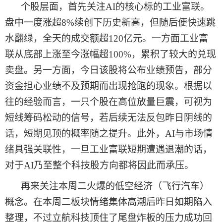
个股层面，首先关注
AI的核心标的工业富联。
盘中一度涨超8%续创下历史新高，但随后便快速跳
水翻绿，全天的成交额超120亿元。一方面工业富
联从底部上涨至今涨幅超100%，累积了较大的兑现
卖盘。另一方面，
今日
该股将公布业绩预告，部分
资金担心业绩不及预期而出现抢跑的现象。根据以
往的经验而言，一只个股在高位放量巨震，可视为
短线筹码松动的信号，若后续无法反包
昨日
阴线的
话，短期见顶的概率随之提升。此外，
AI与市场情
绪具强关联性，一旦工业富联短期遭遇退潮的话，
对于AI乃至整个科技股方向都将因此而承压。
再来关注
本周二
火爆的低空经济（飞行汽车）
概念。在
本周二
板块情绪集体高潮后
昨日
如期陷入
整理，不过立航科技顶住了尾盘炸板的压力成功回