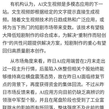
有机构
认为，
AI文生视频是多模态应用的下一
站。文生视频即根据给定的文字提示直接生成视
频。随着文生视频技术的日趋成熟和广泛应用，或
将为当下热门的短剧市场带来变数。该技术有望极
大降低短剧制作的综合成本，为解决“重制作而轻创
作”的共性问题提供解决方案，短剧制作的重心有望
回归高质量剧本创作。
从市场角度来看，
昨日
AI应用端曾在2月末走出
过一段主升行情，后虽陷入休整但相关个股始终能
够维持高位横盘震荡态势，故在
昨日
AI面临修复节
点的背景下，再度获得资金的集体回流。不过从
昨
日
市场反馈来看，
AI应用方向目前仍缺乏高辨识的
领涨中军型个股，并且在尾盘阶段也受到了工业富
联跳水的影响而有所回落，整体强度不及此前的算