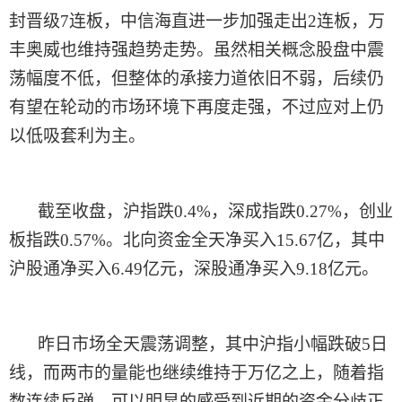
封晋级
7连板，中信海直进一步加强走出2连板，万
丰奥威也维持强趋势走势。虽然相关概念股盘中震
荡幅度不低，但整体的承接力道依旧不弱，后续仍
有望在轮动的市场环境下再度走强，不过应对上仍
以低吸套利为主。
截至收盘，沪指跌
0.4%，深成指跌0.27%，创业
板指跌0.57%。北向资金全天净买入15.67亿，其中
沪股通净买入6.49亿元，深股通净买入9.18亿元。
昨日
市场全天震荡调整，其中沪指小幅跌破
5日
线，而两市的量能也继续维持于万亿之上，随着指
数连续反弹，可以明显的感受到近期的资金分歧正