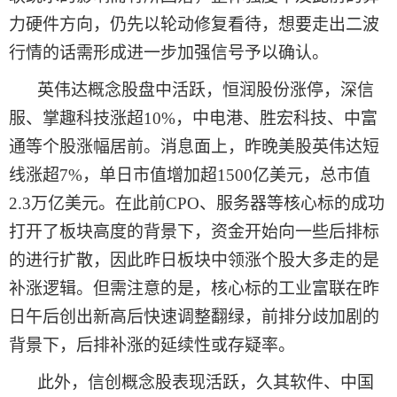
力硬件方向，仍先以轮动修复看待，想要走出二波
行情的话需形成进一步加强信号予以确认。
英伟达概念股盘中活跃，恒润股份涨停，深信
服、掌趣科技涨超
10%，中电港、胜宏科技、中富
通等个股涨幅居前。消息面上，昨晚美股英伟达短
线涨超7%，单日市值增加超1500亿美元，总市值
2.3万亿美元。在此前CPO、服务器等核心标的成功
打开了板块高度的背景下，资金开始向一些后排标
的进行扩散，因此
昨日
板块中领涨个股大多走的是
补涨逻辑。但需注意的是，核心标的工业富联在
昨
日
午后创出新高后快速调整翻绿，前排分歧加剧的
背景下，后排补涨的延续性或存疑率。
此外，信创概念股表现活跃，久其软件、中国