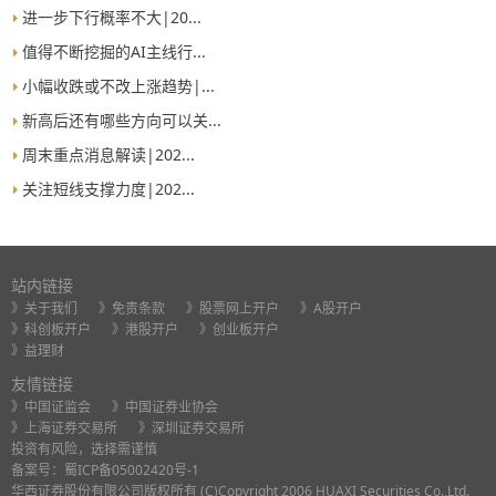
进一步下行概率不大|20...
值得不断挖掘的AI主线行...
小幅收跌或不改上涨趋势|...
新高后还有哪些方向可以关...
周末重点消息解读|202...
关注短线支撑力度|202...
站内链接
》关于我们
》免责条款
》股票网上开户
》A股开户
》科创板开户
》港股开户
》创业板开户
》益理财
友情链接
》中国证监会
》中国证券业协会
》上海证券交易所
》深圳证券交易所
投资有风险，选择需谨慎
备案号：
蜀ICP备05002420号-1
华西证券股份有限公司版权所有 (C)Copyright 2006 HUAXI Securities Co.,Ltd.