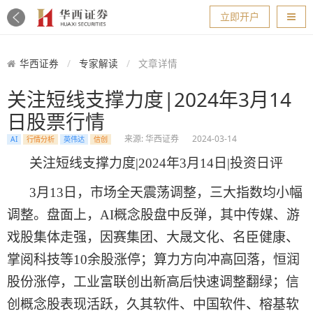
导航
立即开户
华西证券
专家解读
文章详情
关注短线支撑力度|2024年3月14
日股票行情
来源: 华西证券
2024-03-14
AI
行情分析
英伟达
信创
关注短线支撑力度
|202
4
年
3
月
14
日
|投资日评
3
月
13
日，市场全天震荡调整，三大指数均小幅
调整。盘面上，
AI概念股盘中反弹，其中传媒、游
戏股集体走强，因赛集团、大晟文化、名臣健康、
掌阅科技等10余股涨停；算力方向冲高回落，恒润
股份涨停，工业富联创出新高后快速调整翻绿；信
创概念股表现活跃，久其软件、中国软件、榕基软