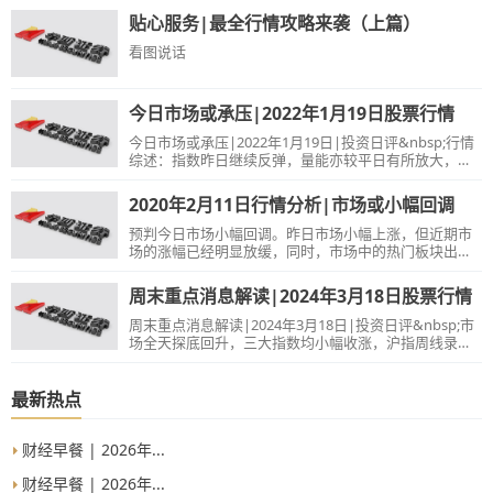
贴心服务|最全行情攻略来袭（上篇）
看图说话
今日市场或承压|2022年1月19日股票行情
今日市场或承压|2022年1月19日|投资日评&nbsp;行情
综述：指数昨日继续反弹，量能亦较平日有所放大，板
块上依然呈现分化特征，所不同的是低估值为代表的金
融、基建等相关板块再度活跃成为资金流入的重点，元
2020年2月11日行情分析|市场或小幅回调
宇宙和数字货币为代表的数字经济方向，在经过前日大
涨之后昨日开始分化，部分短期涨幅较大的个股出现回
预判今日市场小幅回调。昨日市场小幅上涨，但近期市
落，指数仍呈现较为明显短期博弈特点，隔夜美股的调
场的涨幅已经明显放缓，同时，市场中的热门板块出现
整给市场情绪带来冲击，今日指数将会承压，关注大盘
了巨大的变化，农业大涨，而医疗相关板块回调明显。
近期能否放量站上3600点，如果能站上该点位，则市场
技术上看，上证即将遭遇5日均线的压制，而在连续上涨
周末重点消息解读|2024年3月18日股票行情
有望结束调整重回震荡上行的走势，反之市场不排除继
之后，上攻动能也已经减弱，故突破5日均线的难度较
续震荡探底，操作上建议保持适度谨慎，继续关注低估
大。创业板方面，日线级别KDJ的顶背离进一步加剧，显
周末重点消息解读|2024年3月18日|投资日评&nbsp;市
值蓝筹以及年报业绩预增个股的阶段性机会。&nbsp;早
示短期做多力量进一步衰竭。因此，市场或逐渐进入调
场全天探底回升，三大指数均小幅收涨，沪指周线录得5
整期，今日市场整体或小幅回调，板块的分化也或更加
连阳。盘面上，周期股集体活跃，其中有色金属概念股
明显，前期大涨的医疗板块或震荡调整，农业、科技等
再度走强，北方铜业、鹏欣资源、顺博合金涨停；有机
或接替成为强势板块。新闻解读1、国务院联防联控机制
硅概念股午后异动，晨化股份、晨光新材、宏达新材涨
最新热点
新闻发布会：全国新冠肺炎患者治愈比例明显上升。解
停。汽车拆解概念股维持强势，超越科技、怡球资源、
读：随着治愈比例明显上升，疫情的拐点或将出现，正
格林美等涨停。CPO概念股反复活跃，新易盛涨超
常的生产生活或将
10%，天孚通信、中际旭创均创历史新高。机器人概念
财经早餐 | 2026年...
股震荡走强，鸣志电器、雷赛智能、夏厦精密等10余股
涨停。飞行汽车概念股探底回升，万丰奥威、永悦科技
财经早餐 | 2026年...