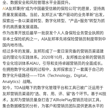
全、数据安全和风险管理水平全面提升。
AI
A友邦秉持“成为中国最受信赖的保险公司”的愿景，坚持高
质量发展道路。当前，友邦正从“客户驱动的业务革新”出发，
探索出一条以渠道转型、数字化转型、“产品+服务”转型为抓
手的高质量发展道路。
作为改革开放后最早一批获发个人人身保险业务营业执照的
非本土保险机构之一，AIA友邦率先将保险营销员制度带到中
国内地市场。
经过多年的发展，友邦形成了一套日渐完备的营销员渠道建
设的理论与实践体系。2020年10月，友邦推出全新的营销员
专业化培训体系AIAU，引导和支持卓越营销员的全面成长。
在拥抱数字化进程的过程中，友邦探索出了一套属于自己的
数字化升级路径——TDA（Technology，Digital，
Analytics）战略。
如今，TDA战略下的数字化管理平台和工具已被广泛运用于
友邦营销员渠道的“选、育、用、评、留”各个环节。基于AI技
术，友邦为营销员量身打造了AIRolePlay营销员培训工具，
集合数据模型的分析，为客户和营销员团队提供更高水平的