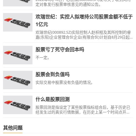
定对象发行股票审核意见的通知公告。
欢瑞世纪：实控人拟增持公司股票金额不低于
1亿元
欢瑞世纪(000892.SZ)实际控制人赵枳程及其所控制的睿
嘉(东阳)企业管理合伙企业(有限合伙)计划自8月29日起6
个月内通过二级市场集中竞价或大宗交易方式增持公司
股票。
股票亏了死守会回本吗
不一定。
股票会到负值吗
实际交易中股票没有负值的情况。
什么是股票回测
股票回测是指设定了某些股票指标组合后，基于历史已
经发生过的真实行情数据，在历史上某一个时间点开
始，严格按照设定的指标组合进行选股...
其他问题