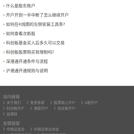
什么是股东账户
开户开到一半中断了怎么继续开户
如何在K线图的左侧安装工具条?
如何查看次新股
科创板基金买入后多久可以交易
科创板股票购买有限制吗?
深港通开通条件与流程
沪港通开通规则与说明
站内链接
》关于我们
》免责条款
》股票网上开户
》A股开户
》科创板开户
》港股开户
》创业板开户
》益理财
友情链接
》中国证监会
》中国证券业协会