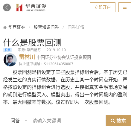
导航
立即开户
华西证券
股票知识问答
问答详情
什么是股票回测
来源: 华西证券
2019-10-10
股票
雷林川
中国证券业协会认证投资顾问
执业证书编号：S1120614050007
股票回测是指设定了某些股票指标组合后，基于历史已
经发生过的真实行情数据，在历史上某一个时间点开始，严
格按照设定的指标组合进行选股，并模拟真实金融市场交易
的规则进行模型买入、模型卖出，得出一个时间段内的盈利
率、最大回撤率等数据。该过程即为一次股票回测。
搜索
问答