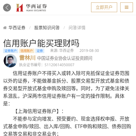
导航
立即开户
华西证券
股票知识问答
问答详情
信用账户能买理财吗
来源: 华西证券
2019-08-30
证券账户
信用账户
证券
雷林川
中国证券业协会认证投资顾问
执业证书编号：S1120614050007
信用证券账户不得买入或转入除可充抵保证金证券范围
以外的证券，不能做基金拆分、股票交易型开放式基金和债
券交易型开放式基金申购及赎回等。同时，为了避免法律关
系混乱，沪深两市信用证券账户有一定的操作限制。具体
是：
【上海信用证券账户】：
不能参与定向增发、预受要约、现金选择权申报、开放
式基金申购/赎回、出入库/回购、ETF申购和赎回、债券回购
交易等交易和非交易业务；