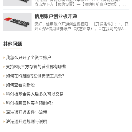
签】—勾选信用账户，若普通账户未补签将默认勾选一
点击左下方【预约设置】—【预约打新账户类型】，选
并进行补签。【温馨提示】：1、线上自助补签仅限开户
择信用账户即可。
证件为身份证的个人客户办理；2、若身份证已过期，请
信用账户创业板开通
更新证件信息后再办理此业务；3、70岁以上客户请临柜
进行补签。
您好，信用账户开通创业板权限：【开通条件】：1、已
开立深A信用证券账户（状态正常），且在我司的深A普
通证券账户已开通创业板注册制交易权限；2、风险等级
中风险（C3）及以上。【办理方式】：1、登录华彩人生
APP【我的】—【业务办理（更多）】—【双融创业板
其他问题
开通】，根据提示进行操作；2、登录华彩人生APP【交
易】—【信用交易】—【双融中心】—滑动上方广告页
面至【融资融券创业板权限开通】，点击进入，根据提
我怎么只开了个资金账户
示进行操作。【温馨提示】：目前不支持70岁以上客
户、机构客户以及开户证件不为身份证的客户线上办理
支持B股三方存管的营业部有哪些
该业务，以上客户如需办理请交易时间临柜办理。
如何在K线图的左侧安装工具条?
如何查看次新股
科创板基金买入后多久可以交易
科创板股票购买有限制吗?
深港通开通条件与流程
沪港通开通规则与说明