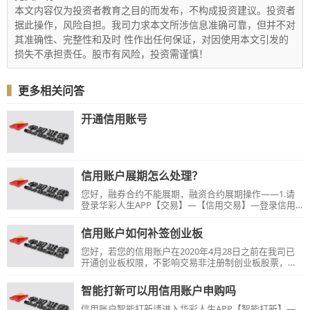
本文内容仅为投资者教育之目的而发布，不构成投资建议。投资者
据此操作，风险自担。我司力求本文所涉信息准确可靠，但并不对
其准确性、完整性和及时 性作出任何保证，对因使用本文引发的
损失不承担责任。股市有风险，投资需谨慎！
▍
更多相关问答
开通信用账号
信用账户展期怎么处理？
您好，融券合约不能展期，融资合约展期操作——1.请
登录华彩人生APP【交易】—【信用交易】—登录信用
账户—【合约展期】，选择展期天数根据提示操作。除
清算时间外都可以操作。2.请登录华西证券官方网站
信用账户如何补签创业板
【快捷通道】—【融资融券交易】
https://trade.hx168.com.cn/trade/rzrq_logon.jsp—登
您好，若您的信用账户在2020年4月28日之前在我司已
录信用账户—【合约展期申请】。除清算时间外都可以
开通创业板权限，不影响交易非注册制创业板股票，但
操作。【温馨提示】：展期需在融资合约到期日（含）
无法参与注册制创业板股票有关的交易，需进行创业板
前十五个自然日内提出申请，每笔融资合约展期无次数
权限补签后，方可申购或交易创业板注册制上市股票。
智能打新可以用信用账户申购吗
限制。
【办理方式】：请在交易日9:00—16:00登录华彩人生
APP【我的】—【业务办理（更多）】—【创业板补
信用账户智能打新请进入华彩人生APP【智能打新】—