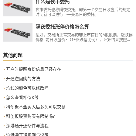
什么是夜市委托
夜市委托也称隔夜委托，即第一个交易日收盘后的规定
时间就可以进行下一交易日的委托。
隔夜委托涨停价格怎么算
您好，交易所正常交易的非上市首日的A股股票，涨跌停
价格=前日收盘价×（1±涨跌幅比例），计算结果按照四
舍五入原则取至价格最小变动单位，超出此价格范围的
委托为废单。
其他问题
开户时提醒身份信息已经存在
开通逆回购的方法
均线的颜色可以修改吗
怎么查看相似K线
科创板基金买入后多久可以交易
科创板股票购买有限制吗?
深港通开通条件与流程
沪港通开通规则与说明