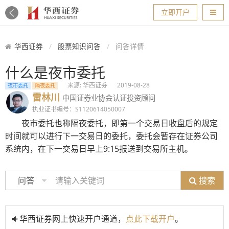
导航
立即开户
华西证券
股票知识问答
问答详情
什么是夜市委托
来源: 华西证券
2019-08-28
夜市委托
隔夜委托
雷林川
中国证券业协会认证投资顾问
执业证书编号：S1120614050007
夜市委托也称隔夜委托，即第一个交易日收盘后的规定
时间就可以进行下一交易日的委托，委托会暂存在证券公司
系统内，在下一交易日早上9:15报送到交易所主机。
搜索
问答
华西证券网上快速开户通道，
点此下载开户
。