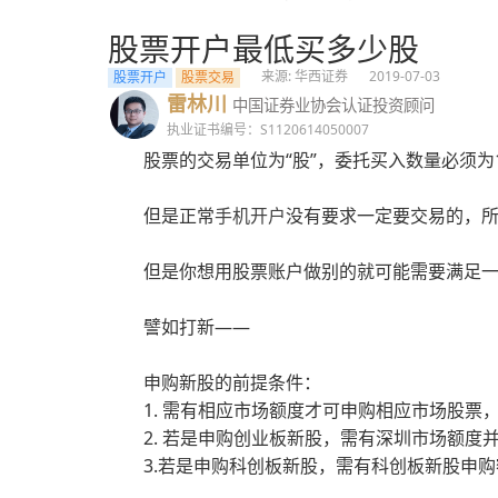
股票开户最低买多少股
来源: 华西证券
2019-07-03
股票开户
股票交易
雷林川
中国证券业协会认证投资顾问
执业证书编号：S1120614050007
股票的交易单位为“股”，委托买入数量必须为
但是正常
手机开户
没有要求一定要交易的，
但是你想用股票账户做别的就可能需要满足
譬如打新——
申购新股的前提条件：
1. 需有相应市场额度才可申购相应市场股票
2. 若是申购创业板新股，需有深圳市场额度
3.若是申购科创板新股，需有科创板新股申