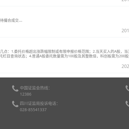
合成交....
201
几点：1.委托价格超出涨跌幅限制或有限申报价格范围；2.当天买入的A股，当
托栏目查询状态；4.普通A股委托数量需为100股及其整数倍，科创板需为200
202
中国证监会热线：
12386
四川证监局投诉电话：
028-85541337