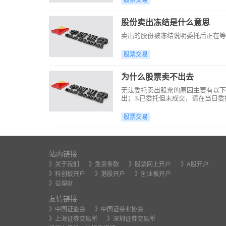
股份卖出冻结是什么意思
卖出的股份被冻结说明委托后正在等待撮
股票交易
为什么股票卖不出去
无法委托卖出股票的原因主要有以下
出；3.已委托但未成交，请在当日委
倍，不足的零股需一次性申报卖出。
股票交易
站内链接
》关于我们
》免责条款
》股票网上开户
》A股开户
》科创板开户
》港股开户
》创业板开户
》益理财
友情链接
》中国证监会
》中国证券业协会
》上海证券交易所
》深圳证券交易所