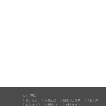
站内链接
》关于我们
》免责条款
》股票网上开户
》A股开户
》科创板开户
》港股开户
》创业板开户