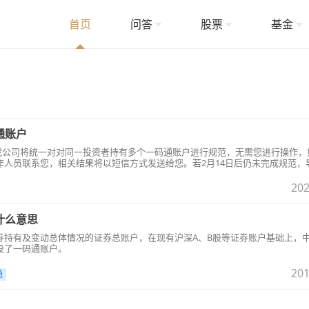
首页
问答
股票
基金
通账户
前，我公司将统一对对同一投资者持有多个一码通账户进行规范，无需您进行操作，
作人员联系您，相关结果将以短信方式发送给您。若2月14日后仍未完成规范，
请持本人有效身份证明文件到我公司营业网点办理一码通账户规范相关事宜，规
限制。【温馨提示】：受限资金账户不影响您的证券交易，但影响您的资金转账
202
什么意思
券持有及变动总体情况的证券总账户，在现有沪深A、B股等证券账户基础上，
设了一码通账户。
201
通