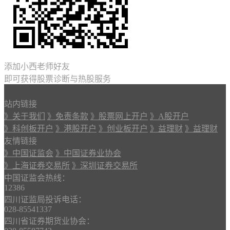
添加小西老师好友
即可获得股票诊断与热股服务
站内链接
》关于我们
》免责条款
》股票网上开户
》A股开户
》科创板开户
》港股开户
》创业板开户
》益理财
》益理财
友情链接
》中国证监会
》中国证券业协会
》上海证券交易所
》深圳证券交易所
中国证监会热线：
12386
四川证监局投诉电话：
028-85541337
四川省证券期货业协会：