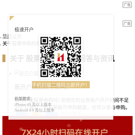
广告
广告
极速开户
华西证券
关于股票申购的相关问答与资讯
▍
关于
股票申购
的相关问答与资讯
手机扫描二维码立即开户！
新开户能股票申购吗?
机型要求：
新开户能股票申购吗? 即使您的证券账户开户时间不足
iPhone 4S 及以上版本
20个交易日，如有新股可申购额度，也可以参与申购。
Android 4.0 及以上版本
2019-08-05
股票账户
新开户
股票申购