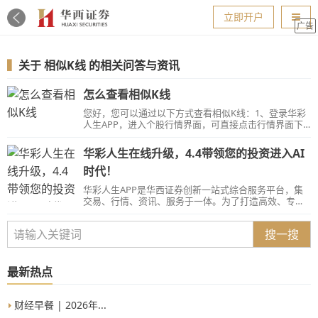
导航
立即开户
广告
▍
关于
相似K线
的相关问答与资讯
怎么查看相似K线
您好，您可以通过以下方式查看相似K线：1、登录华彩
人生APP，进入个股行情界面，可直接点击行情界面下
方的【相似K线】进行查看。2、登录华彩人生APP【我
的】—【赢管家】—点击右上角工具箱—【相似K线】，
华彩人生在线升级，4.4带领您的投资进入AI
即可查看热门相似K线，输入股票代码或名称可自行查
看。
时代！
华彩人生APP是华西证券创新一站式综合服务平台，集
交易、行情、资讯、服务于一体。为了打造高效、专业
的移动客户端，提供更便捷、流畅的用户体验，华彩人
生V4.4版本已经正式发布了！
搜一搜
最新热点
财经早餐 | 2026年...