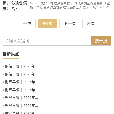
满足条件以上条件，请登录华彩人生APP【我的】—
&quot;您好，根据深交所修订的《深圳证券交易所创业
【业务办理（更多）】—【创业板新开】，根据提示进
板市场投资者适当性管理实施办法》要求，从2020年4月
行操作。【温馨提示】：4月28日之前在我司已经开通创
28日起个人客户新开通创业板权限需满足：（1）证券交
业板的，不影响交易非注册制创业板股票，但无法参与
易满2年；（2）申请权限开通前20个交易日在我司的日
注册制创业板股票有关的交易，需进行创业板补签方可
均证券类资产不低于人民币10万元（不含融资融券融入
上一页
第1页
下一页
末页
交易。
的资金和证券）；（3）风险等级中风险（C3）及以上。
满足条件以上条件，请登录华彩人生APP【我的】—
【业务办理（更多）】—【创业板新开】，根据提示进
行操作。【温馨提示】：4月28日之前在我司已经开通创
业板的，不影响交易非注册制创业板股票，但无法参与
搜一搜
注册制创业板股票有关的交易，需进行创业板补签方可
交易。
最新热点
财经早餐 | 2026年...
财经早餐 | 2026年...
财经早餐 | 2026年...
财经早餐 | 2026年...
财经早餐 | 2026年...
财经早餐 | 2026年...
财经早餐 | 2026年...