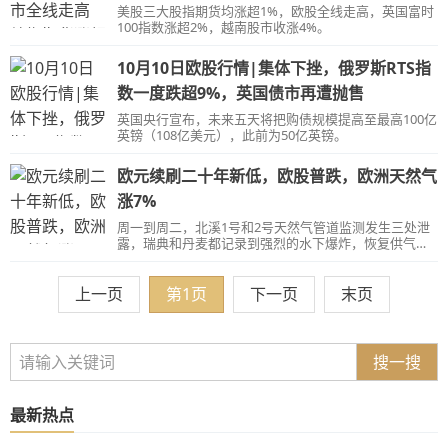
美股三大股指期货均涨超1%，欧股全线走高，英国富时
100指数涨超2%，越南股市收涨4%。
10月10日欧股行情|集体下挫，俄罗斯RTS指
数一度跌超9%，英国债市再遭抛售
英国央行宣布，未来五天将把购债规模提高至最高100亿
英镑（108亿美元），此前为50亿英镑。
欧元续刷二十年新低，欧股普跌，欧洲天然气
涨7%
周一到周二，北溪1号和2号天然气管道监测发生三处泄
露，瑞典和丹麦都记录到强烈的水下爆炸，恢复供气可
能遥遥无期。
上一页
第1页
下一页
末页
搜一搜
最新热点