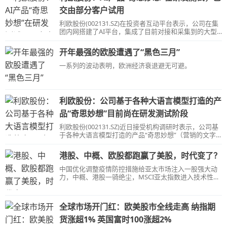
交由部分客户试用
利欧股份(002131.SZ)在投资者互动平台表示，公司在集
团内网搭建了AI平台，集成了目前对接和采集到的大型
语言模型。
开年最强的欧股遭遇了“黑色三月”
一系列的波动表明，欧洲经济衰退避无可避。
利欧股份：公司基于各种大语言模型打造的产
品“奇思妙想”目前尚在研发测试阶段
利欧股份(002131.SZ)近日接受机构调研时表示，公司基
于各种大语言模型打造的产品“奇思妙想”（营销的文字
—“奇思”系统，营销图片的输出—“妙想”）目前尚在研发
测试阶段。
港股、中概、欧股都跑赢了美股，时代变了？
中国优化调整疫情防控措施给亚太市场注入一股强大动
力，中概、港股一骑绝尘，MSCI亚太指数进入技术性牛
市；随着通胀放缓、能源危机缓解，以及科技跑输价值
的风格下，一向落后大市的欧股都迎头赶上，将美股甩
在身后。
全球市场开门红：欧美股市全线走高 纳指期
货涨超1% 英国富时100涨超2%