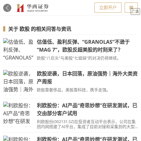
导航
立即开户
广告
▍
关于
欧股
的相关问答与资讯
估值低、盈利反弹、“GRANOLAS”不逊于
“MAG 7”，欧股反超美股的时刻来了？
欧股“八巨头”与美股“七姐妹”的对决仍将继续。
欧股逆袭，日本回落，原油强势｜海外大类资
产周报
欧股靠奢侈品，美股靠科技，携手走强。
利欧股份：AI产品“奇思妙想”在研发测试，已
交由部分客户试用
利欧股份(002131.SZ)在投资者互动平台表示，公司在集
团内网搭建了AI平台，集成了目前对接和采集到的大型
语言模型。
利欧股份：AI产品“奇思妙想”在研发测试，已