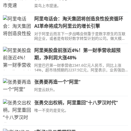
务。
菜鸟上市提速。
阿里电话会：淘天集团将创造良性投资循环
AI革命将成为阿里云的增长引擎
对于阿里云而言下一步战略会侧重于是数字原生的互联
网企业，或者是有较好数字转型计划的公司。做大模型
的企业有两条路，和云业务结合或是在某领域聚焦。未
来阿里云会坚定开源这条路。
阿里美股盘前涨近4%！第一财季营收超预
期，净利润大涨48%
阿里巴巴第一财季营收2341.6亿元人民币，同比上涨
14%，超市场预期的2237.5亿元，阿里表示，业务强劲
增长，变革初见成效。
张勇要再造一个“阿里”
阿里云跃升。
张勇交出权柄，阿里重回“十八罗汉时代”
唯一不变的是变化。