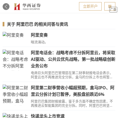
导航
立即开户
广告
▍
关于
阿里巴巴
的相关问答与资讯
阿里变奏
暗流涌动。
阿里电话会：战略考虑不分拆阿里云，将采取
AI驱动、公共云优先战略，第一批战略级创新
业务公布
电商巨头阿里巴巴管理层在第二财季财报电话会表示，
阿里云也不再推进完全分拆，盒马的分拆上市也将暂
停。同时，阿里将实施AI驱动公共云优先的战略，加大
对 AI 相关硬件、软件领域的技术投资，尤其是在淘宝天
阿里第二财季营收小幅超预期，盒马IPO、阿
猫业务方面；未来将利用Choice业务驱动平台增长，并
公布了第一批战略级创新业务。
里云分拆计划已暂停，美股盘前跌近6%
阿里巴巴集团财报披露，鉴于多方面不确定性因素，不
再推进云智能集团的完全分拆。同时，阿里巴巴将坚决
加大对阿里云的持续战略投入，确保阿里云专注于
“AI+云计算”发展战略，打造AI时代技术领先的云计算服
快递龙头上市竞速