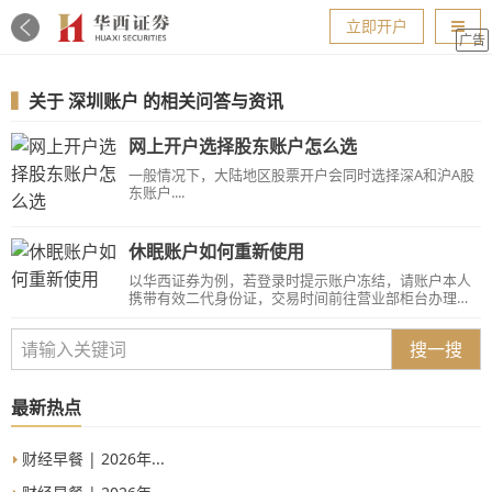
导航
立即开户
广告
▍
关于
深圳账户
的相关问答与资讯
网上开户选择股东账户怎么选
一般情况下，大陆地区股票开户会同时选择深A和沪A股
东账户....
休眠账户如何重新使用
以华西证券为例，若登录时提示账户冻结，请账户本人
携带有效二代身份证，交易时间前往营业部柜台办理休
眠账户注销重开或激活手续...
搜一搜
最新热点
财经早餐 | 2026年...