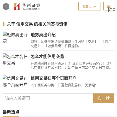
导航
立即开户
广告
▍
关于
信用交易
的相关问答与资讯
融券卖出介绍
您好，融券卖出请登录华彩人生APP【交易】—【信用
交易】—【融券卖出】栏目操作。
怎么才能信用交易
开通融资融券账户需满足:1. 证券交易经验满6个月（包
括在其他证券公司的）；2. 申请日前20个交易日在我司
的日均证券类资产50万元（含）以上（个人客户与机构
客户资产要求一致）；3. 开户者年龄18周岁-70周岁（不
信用交易在哪个页面开户
含）；4.风险等级在中高风险（C4）及以上。若您满足
开通条件，请账户本人携带二代有效身份证及与身份证
以华西证券为例，开通融资融券账户需满足:....
信息一致的银行储蓄卡在交易时间内到开户营业部柜台
申请。
搜一搜
最新热点