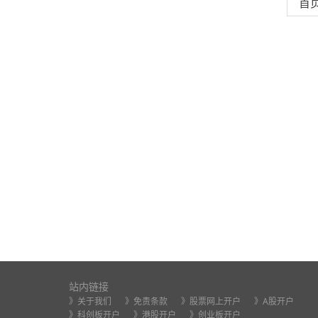
首
站内链接
》关于我们
》免责条款
》股票网上开户
》A股开户
》科创板开户
》港股开户
》创业板开户