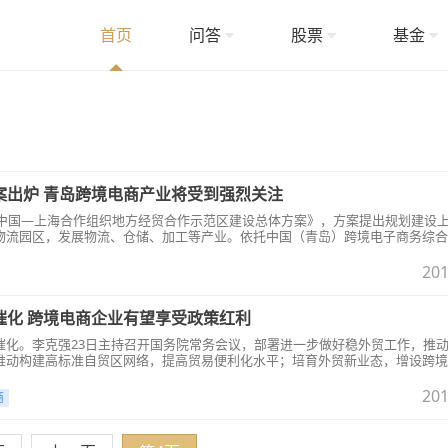
首页
问答
股票
基金
案出炉 青岛跨境电商产业将受到强烈关注
布《中国—上海合作组织地方经贸合作示范区建设总体方案》，方案提出规划建设
物流园区，发展物流、仓储、加工等产业。依托中国（青岛）跨境电子商务综合
商务配套平台，集聚跨境电商企业，发展跨境电商业务。
201
催化 跨境电商企业有望享受政策红利
催化。李克强23日主持召开国务院常务会议，部署进一步做好稳外贸工作，推
推动构建高标准自贸区网络，提高贸易便利化水平；培育外贸新业态，增设跨境
消费品和设备、零部件等进口。办好第二届中国国际进口博览会。
201
商