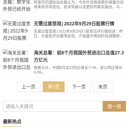
阿里巴巴国际站总裁认为，今年外贸商家新的增量空间
将来自市场变化、技术突破以及更好的数实融合。与此
同时，科技创新也在深刻影响外贸行业，在他看来，智
能化和视频化将会定义下一代外贸体验。
无需过度悲观|2022年9月29日股票行情
无需过度悲观|2022年9月29日|投资日评行情综述：昨
日，大盘低开后震荡走低，沪指盘中再创阶段调整新
低，创业板指领跌。盘面上，能源类个股逆势走强，燃
气股领涨。出口概念股表现活跃，家电板块大涨，此外
连板股表现强势。下跌方面，锂电池等赛道股集体调
海关总署：前8个月我国外贸进出口总值27.3
整。总体上个股跌多涨少，两市超4400只个股下跌。沪
深两市成交额6472亿，较上个交易日缩量190亿。板块
万亿元
方面，厨卫电器、燃气、银行等板块涨幅居前，小金
按美元计，中国8月出口同比增长7.1%，进口同比增长
属、钠离子电池、TOPCON电池、航空发动机等板块跌
0.3%。
幅居前。板块上，首先来关注燃气板块。由于北溪天然
气管道系统的三条管线遭到破坏，英国天然气期货周二
涨超33%，欧洲大陆天然气基准期货也涨超21%。受此
上一页
第1页
下一页
末页
消息
搜一搜
最新热点