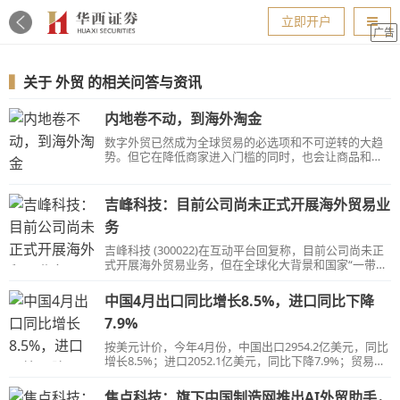
导航
立即开户
广告
▍
关于
外贸
的相关问答与资讯
内地卷不动，到海外淘金
数字外贸已然成为全球贸易的必选项和不可逆转的大趋
势。但它在降低商家进入门槛的同时，也会让商品和服
务趋于同质化。
吉峰科技：目前公司尚未正式开展海外贸易业
务
吉峰科技 (300022)在互动平台回复称，目前公司尚未正
式开展海外贸易业务，但在全球化大背景和国家“一带一
路”战略引领下，公司正在积极探索、接洽和培育海外业
务。
中国4月出口同比增长8.5%，进口同比下降
7.9%
按美元计价，今年4月份，中国出口2954.2亿美元，同比
增长8.5%；进口2052.1亿美元，同比下降7.9%；贸易顺
差902.1亿美元，同比扩大82.3%。
焦点科技：旗下中国制造网推出AI外贸助手，