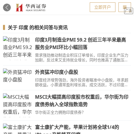
导航
立即开户
广告
▍
关于
印度
的相关问答与资讯
印度3月制造业PMI 59.2 创近三年半来最高
服务业PMI环比小幅回落
需求强劲推动制造业积压订单增长，印度企业生产压力
加剧，反过来又支持就业增长，同时也推高了通胀压
力。
外资猛冲印度小盘股
印度经济增势强劲，海外投资者瞄准中小盘股，寻求超
额收益。小票通常盈利增长高，成交活跃，不过印度证
监会已敦促机构防范小盘股过度泡沫化风险。
MSCI大幅提高印度股市权重后，华尔街为印
度债券纳入全球指数造势
华尔街正全力拥抱印度债券？
富士康扩大产能，苹果计划将全球1/4的