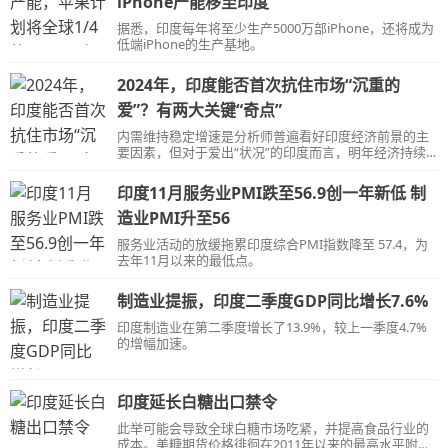
iPhone产能移至印度
据悉，印度每年将至少生产5000万部iPhone，还将成为
低端iPhone的生产基地。
2024年，印度能否首次抗住市场“沉重的
爱”？有两大关键“奇点”
内需维持稳定增速是分析师普遍看好印度经济前景的主
要因素，但对于爱出“状况”的印度而言，明年经济持续
上涨的关键或许在于：1.消费是否可以维持高增长，2.资
本支出能否挑大梁。
印度11月服务业PMI跌至56.9创一年新低 制
造业PMI升至56
服务业活动的放缓拖累印度综合PMI指数降至 57.4，为
去年11月以来的最低点。
制造业提振，印度二季度GDP同比增长7.6%
印度制造业在第二季度增长了13.9%，较上一季度4.7%
的增幅加速。
印度延长白糖出口禁令
此举可能会导致全球白糖市场吃紧，并提高食品行业的
成本。美糖期货价格徘徊在2011年以来的最高水平附